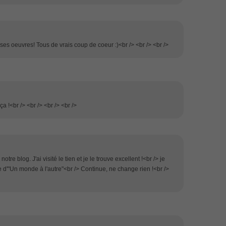
s ses oeuvres! Tous de vrais coup de coeur :)<br /> <br /> <br />
a !<br /> <br /> <br /> <br />
notre blog. J'ai visité le tien et je le trouve excellent !<br /> je
ue d'"Un monde à l'autre"<br /> Continue, ne change rien !<br />