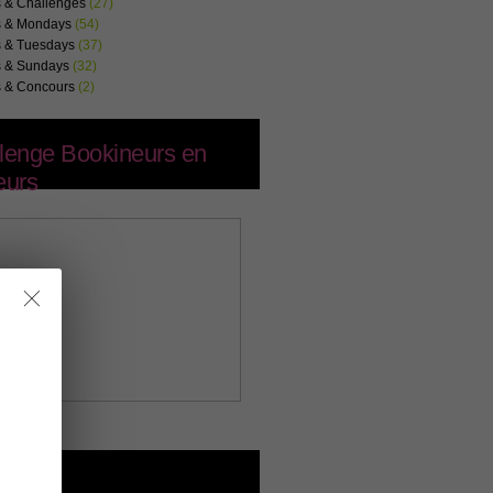
s & Challenges
(27)
s & Mondays
(54)
s & Tuesdays
(37)
s & Sundays
(32)
s & Concours
(2)
lenge Bookineurs en
eurs
letter