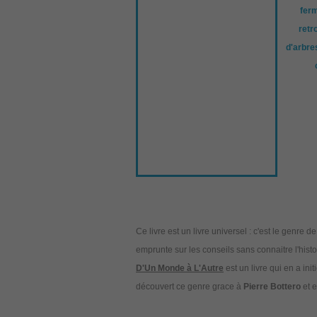
ferm
retr
d'arbre
Ce livre est un livre universel : c'est le genre d
emprunte sur les conseils sans connaitre l'histo
D'Un Monde à L'Autre
est un livre qui en a ini
découvert ce genre grace à
Pierre Bottero
et e