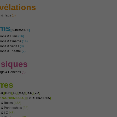
vélations
 & Tags
(5)
lms
[
SOMMAIRE
]
oons & Films
(16)
noons & Cinema
(14)
oons & Séries
(8)
oons & Theatre
(2)
siques
ngs & Concerts
(6)
vres
-D
][
E-H
][
I-L
][
M-Q
][
R-U
][
V-Z
]
PROCHAINES LC] [
PARTENAIRES
]
s & Books
(432)
 & Partnerships
(38)
s & LC
(45)