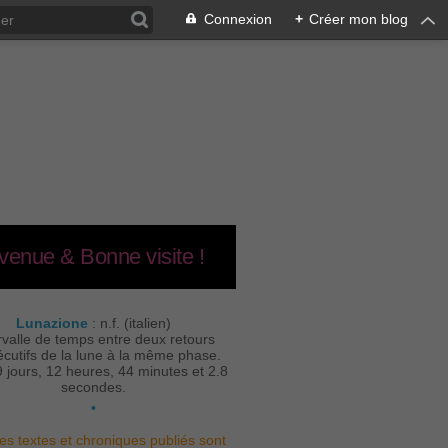
Connexion
+
Créer mon blog
venue & Bonne visite !
Lunazione
: n.f. (italien)
rvalle de temps entre deux retours
cutifs de la lune à la même phase.
9 jours, 12 heures, 44 minutes et 2.8
secondes.
•
es textes et chroniques publiés sont