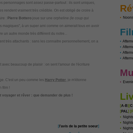
es personnages sont assez passe-partout : ils sont uniques,
Ré
rendent vraiment très crédible. On est obligé de croire à
•
Noons
ire :
Pierre Bottero
joue sur une orpheline
(le coup qui
rs magiques", à un super ami comme on aimerait tous en avoir
Fi
e un autre monde très différent du notre...
nt très attachants : sans les connaitre personnellement, on a
•
Aftern
•
After
•
Aftern
•
Aftern
it avec beaucoup de plaisir : on sent l'amour de l'écriture
Mu
 âge. C'est un peu comme les
Harry Potter
, je m'étonne
•
Eveni
 film !
Li
it voyager et rêver : que demander de plus !
[
A-B
][
C
[
PAL
]
[
•
Night
•
Nights
[
l'avis de la petite soeur
]
•
Night