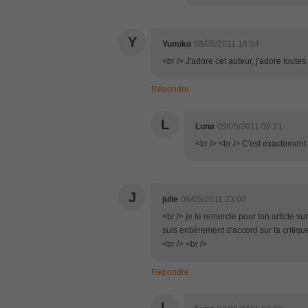
Y
Yumiko
08/05/2011 18:04
<br /> J'adore cet auteur, j'adore toute
Répondre
L
Luna
09/05/2011 09:21
<br /> <br /> C'est exactement ç
J
julie
06/05/2011 23:00
<br /> je te remercie pour ton article sur 
suis entièrement d'accord sur ta critiq
<br /> <br />
Répondre
L