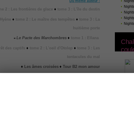
Du même auteur :
•
Night
•
Night
e 2 : Les frontières de glace
♦
tome 3 : L'île du destin
•
Night
•
Night
a Hyène
♦
tome 2 : Le maître des tempêtes
♦
tome 3 : La
•
Night
huitième porte
Le Pacte des Marchombres
♦
tome 1 : Ellana
■
Chal
rêt des captifs
♦
tome 2 : L'oeil d'Otolep
♦
tome 3 : Les
coul
tentacules du mal
♦
Les âmes croisées
♦
Tour B2 mon amour
ost
0
News