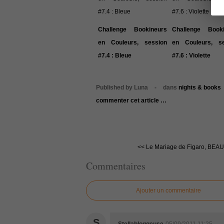
Challenge Bookineurs
Challenge Booki
en Couleurs, session
en Couleurs, se
#7.4 : Bleue
#7.6 : Violette
Published by Luna
-
dans
nights & books
commenter cet article
…
<< Le Mariage de Figaro, BE
Commentaires
Ajouter un commentaire
S