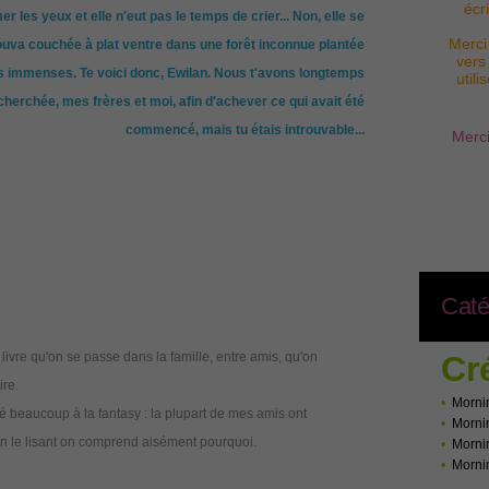
écr
er les yeux et elle n'eut pas le temps de crier... Non, elle se
Merci
ouva couchée à plat ventre dans une forêt inconnue plantée
vers
s immenses. Te voici donc, Ewilan. Nous t'avons longtemps
util
cherchée, mes frères et moi, afin d'achever ce qui avait été
commencé, mais tu étais introuvable...
Merci
Caté
e livre qu'on se passe dans la famille, entre amis, qu'on
Cr
ire.
•
Morni
tié beaucoup à la fantasy : la plupart de mes amis ont
•
Morni
n le lisant on comprend aisément pourquoi.
•
Morni
•
Morni