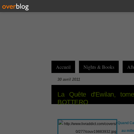
Accueil
Nights & Books
Aft
30 avril 2011
La Quête d'Ewilan, tome
BOTTERO
Quand Cami
au mili