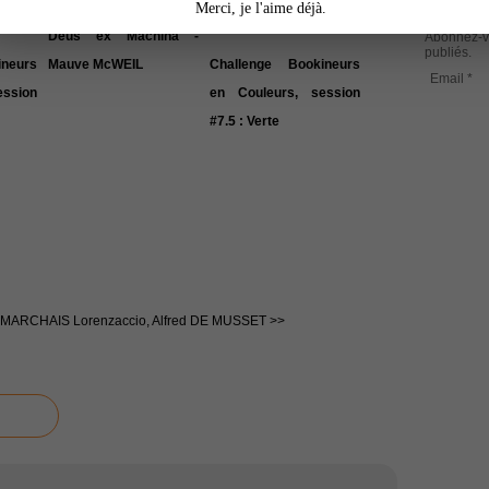
Merci, je l'aime déjà.
Deus ex Machina -
Abonnez-vo
publiés.
neurs
Mauve McWEIL
Challenge Bookineurs
Email
ssion
en Couleurs, session
#7.5 : Verte
AUMARCHAIS
Lorenzaccio, Alfred DE MUSSET >>