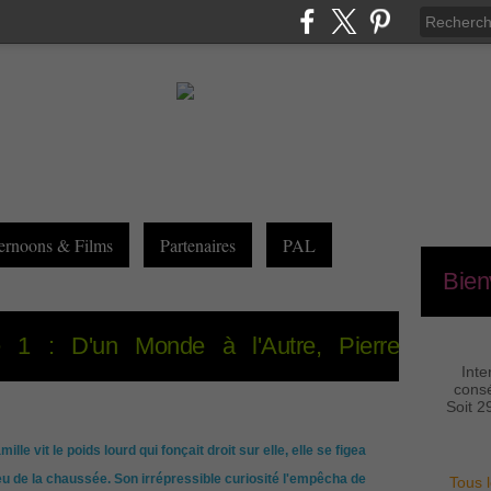
ernoons & Films
Partenaires
PAL
Bien
 1 : D'un Monde à l'Autre, Pierre
Inte
consé
Soit 2
lle vit le poids lourd qui fonçait droit sur elle, elle se figea
eu de la chaussée. Son irrépressible curiosité l'empêcha de
Tous l