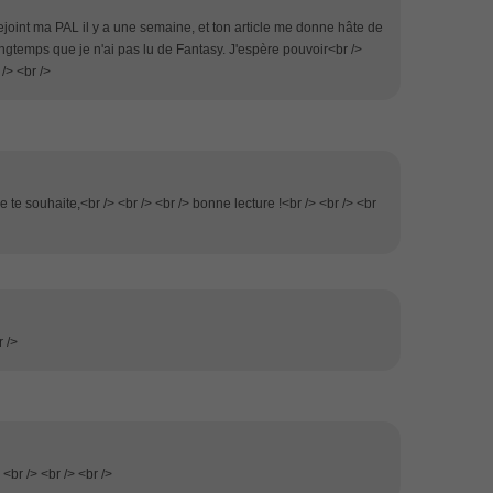
 rejoint ma PAL il y a une semaine, et ton article me donne hâte de
ngtemps que je n'ai pas lu de Fantasy. J'espère pouvoir<br />
 /> <br />
je te souhaite,<br /> <br /> <br /> bonne lecture !<br /> <br /> <br
r />
 <br /> <br /> <br />