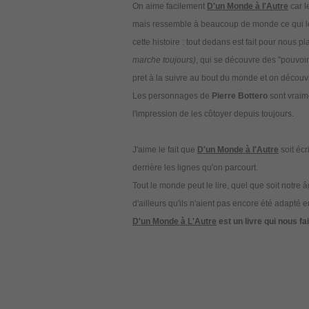
On aime facilement
D'un Monde à l'Autre
car l
mais ressemble à beaucoup de monde ce qui les 
cette histoire : tout dedans est fait pour nous pla
marche toujours)
, qui se découvre des "pouvoi
pret à la suivre au bout du monde et on découvr
Les personnages de
Pierre Bottero
sont vraime
l'impression de les côtoyer depuis toujours.
J'aime le fait que
D'un Monde à l'Autre
soit écr
derrière les lignes qu'on parcourt.
Tout le monde peut le lire, quel que soit notre
d'ailleurs qu'ils n'aient pas encore été adapté en
D'un Monde à L'Autre
est un livre qui nous fa