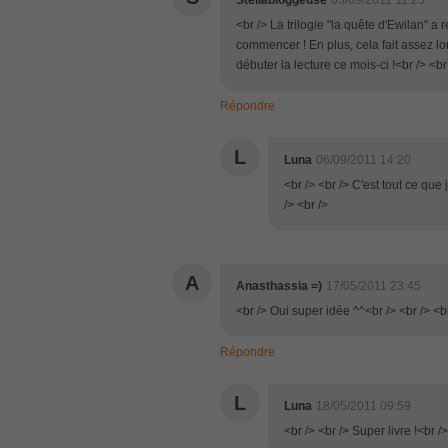
Stellabloggeuse
05/09/2011 11:25
<br /> La trilogie "la quête d'Ewilan" a
commencer ! En plus, cela fait assez lo
débuter la lecture ce mois-ci !<br /> <br
Répondre
L
Luna
06/09/2011 14:20
<br /> <br /> C'est tout ce que 
/> <br />
A
Anasthassia =)
17/05/2011 23:45
<br /> Oui super idée ^^<br /> <br /> <b
Répondre
L
Luna
18/05/2011 09:59
<br /> <br /> Super livre !<br />