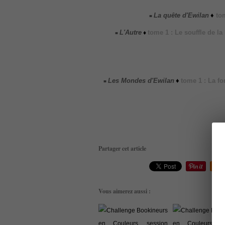
La quête d'Ewilan
♦
tom
■
L'Autre
tome 1 : Le souffle de l
♦
■
Les Mondes d'Ewilan
♦
tome 1 : La fo
■
Partager cet article
Rep
Vous aimerez aussi :