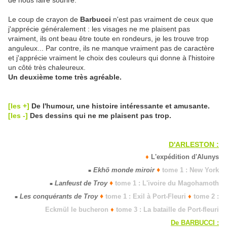
de nous faire sourire.
Le coup de crayon de
Barbucci
n'est pas vraiment de ceux que
j'apprécie généralement : les visages ne me plaisent pas
vraiment, ils ont beau être toute en rondeurs, je les trouve trop
anguleux... Par contre, ils ne manque vraiment pas de caractère
et j'apprécie vraiment le choix des couleurs qui donne à l'histoire
un côté très chaleureux.
Un deuxième tome très agréable.
[les +]
De l'humour, une histoire intéressante et amusante.
[les -]
Des dessins qui ne me plaisent pas trop.
D'ARLESTON :
♦
L'expédition d'Alunys
♦
Ekhö monde miroir
tome 1 : New York
■
♦
Lanfeust de Troy
tome 1 : L'ivoire du Magohamoth
■
♦
Les conquérants de Troy
tome 1 : Exil à Port-Fleuri
♦
tome 2 :
■
Eckmül le bucheron
♦
tome 3 : La bataille de Port-fleuri
De BARBUCCI :