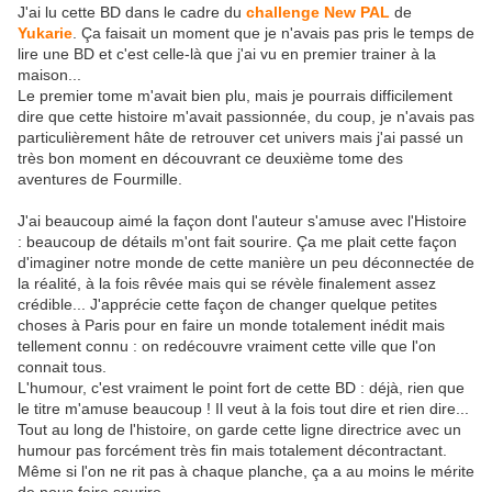
J'ai lu cette BD dans le cadre du
challenge New PAL
de
Yukarie
. Ça faisait un moment que je n'avais pas pris le temps de
lire une BD et c'est celle-là que j'ai vu en premier trainer à la
maison...
Le premier tome m'avait bien plu, mais je pourrais difficilement
dire que cette histoire m'avait passionnée, du coup, je n'avais pas
particulièrement hâte de retrouver cet univers mais j'ai passé un
très bon moment en découvrant ce deuxième tome des
aventures de Fourmille.
J'ai beaucoup aimé la façon dont l'auteur s'amuse avec l'Histoire
: beaucoup de détails m'ont fait sourire. Ça me plait cette façon
d'imaginer notre monde de cette manière un peu déconnectée de
la réalité, à la fois rêvée mais qui se révèle finalement assez
crédible... J'apprécie cette façon de changer quelque petites
choses à Paris pour en faire un monde totalement inédit mais
tellement connu : on redécouvre vraiment cette ville que l'on
connait tous.
L'humour, c'est vraiment le point fort de cette BD : déjà, rien que
le titre m'amuse beaucoup ! Il veut à la fois tout dire et rien dire...
Tout au long de l'histoire, on garde cette ligne directrice avec un
humour pas forcément très fin mais totalement décontractant.
Même si l'on ne rit pas à chaque planche, ça a au moins le mérite