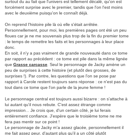
surtout du au fait que l'univers est tellement décalé, qu'on est
forcément surprise avec le premier, tandis que l'on l'est moins
avec le deuxième puisqu'on le connaît déjà.
On reprend l'histoire pile là où elle s'était arrêtée.
Personnellement, pour moi, les premières pages ont été un peu
floues car je ne me souvenais plus trop de la fin du premier tome
: le temps de remettre les faits et les personnages à leur place
donc.
En soit, il n'y a pas vraiment de grande nouveauté dans ce tome
par rapport au précédent : ce tome est pile dans la même lignée
que
Grasse carcasse
. Seul le personnage de Jacky amène un
peu de surprises à cette histoire (et plutôt des grosses, de
surprises !). Par contre, les questions que l'on se pose par
rapport à Carole restent toujours sans réponse : ce n'est pas du
tout dans ce tome que l'on parle de la jeune femme !
Le personnage central est toujours aussi bizarre : on s'attache à
lui autant qu'il nous rebute. C'est assez étrange comme
impression... Je crois que, d'un certain côté, je lui ferais
entièrement confiance. J'espère que le troisième tome ne me
fera pas mentir sur ce point !
Le personnage de Jacky m'a assez glacée, personnellement il
me fait assez peur, d'autant plus qu'il a un côté plutôt