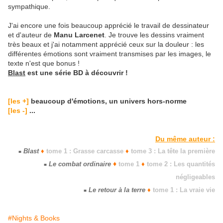
sympathique.
J'ai encore une fois beaucoup apprécié le travail de dessinateur
et d'auteur de
Manu Larcenet
. Je trouve les dessins vraiment
très beaux et j'ai notamment apprécié ceux sur la douleur : les
différentes émotions sont vraiment transmises par les images, le
texte n'est que bonus !
Blast
est une série BD à découvrir !
[les +]
beaucoup d'émotions, un univers hors-norme
[les -]
...
Du même auteur :
Blast
♦
tome 1 : Grasse carcasse
♦
tome 3 : La tête la première
■
♦
Le combat ordinaire
tome 1
♦
tome 2 : Les quantités
■
négligeables
Le retour à la terre
♦
tome 1 : La vraie vie
■
#Nights & Books