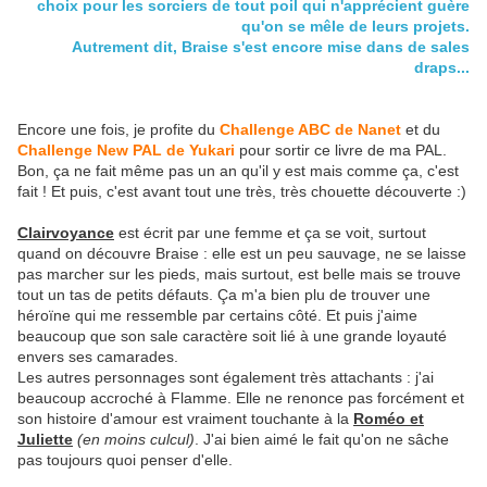
choix pour les sorciers de tout poil qui n'apprécient guère
qu'on se mêle de leurs projets.
Autrement dit, Braise s'est encore mise dans de sales
draps...
Encore une fois, je profite du
Challenge ABC de Nanet
et du
Challenge New PAL de Yukari
pour sortir ce livre de ma PAL.
Bon, ça ne fait même pas un an qu'il y est mais comme ça, c'est
fait ! Et puis, c'est avant tout une très, très chouette découverte :)
Clairvoyance
est écrit par une femme et ça se voit, surtout
quand on découvre Braise : elle est un peu sauvage, ne se laisse
pas marcher sur les pieds, mais surtout, est belle mais se trouve
tout un tas de petits défauts. Ça m'a bien plu de trouver une
héroïne qui me ressemble par certains côté. Et puis j'aime
beaucoup que son sale caractère soit lié à une grande loyauté
envers ses camarades.
Les autres personnages sont également très attachants : j'ai
beaucoup accroché à Flamme. Elle ne renonce pas forcément et
son histoire d'amour est vraiment touchante à la
Roméo et
Juliette
(en moins culcul)
. J'ai bien aimé le fait qu'on ne sâche
pas toujours quoi penser d'elle.