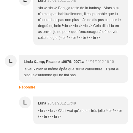
Luna
26/01/2012 17:48
<br /> <br /> Bah, ça reste de la fantasy... Alors si tu
n'aimes pas habituellement, il est probable que tu
n'accroches pas non plus... Je ne dis pas ça pour te
dégoûter, hein !<br /> <br /> <br /> Cela dit, si tu en
as envie, je ne peux que t'encourager à découvrir
cette trilogie :)<br /> <br /> <br /> <br />
L
Linda &amp; Picasso ::0079::0071::
24/01/2012 16:10
je veux bien la méme épée que sur la couverture ...! :)<br />
bisous d'automne qui ne fini pas ...
Répondre
L
Luna
26/01/2012 17:49
<br /> <br /> C'est vrai qu'elle est très jolie !<br /> <br
/> <br /> <br />