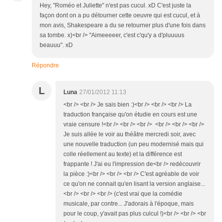
Hey, "Roméo et Juliette" n'est pas cucul. xD C'est juste la
façon dont on a pu détourner cette oeuvre qui est cucul, et à
mon avis, Shakespeare a du se retourner plus d'une fois dans
sa tombe. x)<br /> "Aimeeeeer, c'est c'qu'y a d'pluuuus
beauuu". xD
Répondre
L
Luna
27/01/2012 11:13
<br /> <br /> Je sais bien :)<br /> <br /> <br /> La
traduction française qu'on étudie en cours est une
vraie censure !<br /> <br /> <br /> <br /> <br /> <br />
Je suis allée le voir au théâtre mercredi soir, avec
une nouvelle traduction (un peu modernisé mais qui
colle réellement au texte) et la différence est
frappante ! J'ai eu l'impression de<br /> redécouvrir
la pièce :)<br /> <br /> <br /> C'est agréable de voir
ce qu'on ne connait qu'en lisant la version anglaise...
<br /> <br /> <br /> (c'est vrai que la comédie
musicale, par contre... J'adorais à l'époque, mais
pour le coup, y'avait pas plus culcul !)<br /> <br /> <br