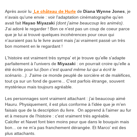
Après avoir lu
Le château de Hurle
de
Diana Wynne Jones
, je
n'avais qu'une envie : voir l'adaptation cinématographe qu'en
avait fait
Hayao Miyazaki
(dont j'aime beaucoup les animés)
.
J'ai adoré le regarder ! Bon ce n'est pas un coup de coeur parce
que je lui ai trouvé quelques incohérences pour ceux qui
n'auraient pas lu le livre avant mais j'ai vraiment passé un très
bon moment en le regardant !
L'histoire est vraiment très sympa' et je trouve qu'elle s'adapte
parfaitement à l'univers de
Miyazaki
: on pourrait croire qu'elle a
été écrite pour lui
(bon c'est quand même lui qui a écrit le
scénario...).
J'aime ce monde peuplé de sorcière et de maléfices,
tout ça sur un fond de guerre... C'est parfois étrange, souvent
mystérieux mais toujours agréable.
Les personnages sont vraiment attachant : j'ai beaucoup aimé
Hauru. Physiquement, il est plus conforme à l'idée que je m'en
faisais que de la description du livre. On apprend à l'aimer au fur
et à mesure de l'histoire : c'est vraiment très agréable.
Calcifer et Navet font bien moins peur que dans le bouquin mais
bon... ce ne m'a pas franchement dérangée. Et Marco' est des
plus attachants.