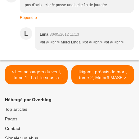
pas d'avis ...<br /> passe une belle fin de journée
Répondre
L
Luna
30/05/2012 11:13
<br /> <br /> Merci Linda !<br /> <br /> <br /> <br />
< Les passagers du vent,
Ikigami, préavis de mort,
tome 1 : La fille sous la
tome 2, Motorô MASE >
dunette, François
BOURGEON
Hébergé par Overblog
Top articles
Pages
Contact
Signaler un abus