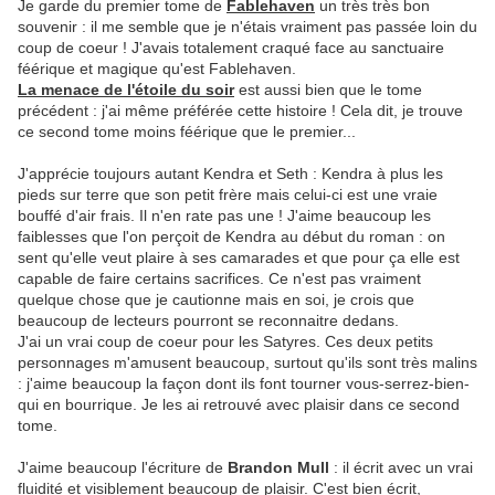
Je garde du premier tome de
Fablehaven
un très très bon
souvenir : il me semble que je n'étais vraiment pas passée loin du
coup de coeur ! J'avais totalement craqué face au sanctuaire
féérique et magique qu'est Fablehaven.
La menace de l'étoile du soir
est aussi bien que le tome
précédent : j'ai même préférée cette histoire ! Cela dit, je trouve
ce second tome moins féérique que le premier...
J'apprécie toujours autant Kendra et Seth : Kendra à plus les
pieds sur terre que son petit frère mais celui-ci est une vraie
bouffé d'air frais. Il n'en rate pas une ! J'aime beaucoup les
faiblesses que l'on perçoit de Kendra au début du roman : on
sent qu'elle veut plaire à ses camarades et que pour ça elle est
capable de faire certains sacrifices. Ce n'est pas vraiment
quelque chose que je cautionne mais en soi, je crois que
beaucoup de lecteurs pourront se reconnaitre dedans.
J'ai un vrai coup de coeur pour les Satyres. Ces deux petits
personnages m'amusent beaucoup, surtout qu'ils sont très malins
: j'aime beaucoup la façon dont ils font tourner vous-serrez-bien-
qui en bourrique. Je les ai retrouvé avec plaisir dans ce second
tome.
J'aime beaucoup l'écriture de
Brandon Mull
: il écrit avec un vrai
fluidité et visiblement beaucoup de plaisir. C'est bien écrit,