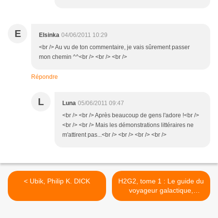
E
Elsinka
04/06/2011 10:29
<br /> Au vu de ton commentaire, je vais sûrement passer
mon chemin ^^<br /> <br /> <br />
Répondre
L
Luna
05/06/2011 09:47
<br /> <br /> Après beaucoup de gens l'adore !<br />
<br /> <br /> Mais les démonstrations littéraires ne
m'attirent pas...<br /> <br /> <br /> <br />
< Ubik, Philip K. DICK
H2G2, tome 1 : Le guide du
voyageur galactique,
Douglas ADAMS >