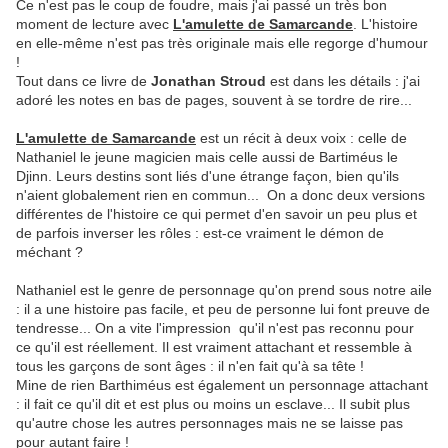
Ce n'est pas le coup de foudre, mais j'ai passé un très bon
moment de lecture avec
L'amulette de Samarcande
. L'histoire
en elle-même n'est pas très originale mais elle regorge d'humour
!
Tout dans ce livre de
Jonathan Stroud
est dans les détails : j'ai
adoré les notes en bas de pages, souvent à se tordre de rire...
L'amulette de Samarcande
est un récit à deux voix : celle de
Nathaniel le jeune magicien mais celle aussi de Bartiméus le
Djinn. Leurs destins sont liés d'une étrange façon, bien qu'ils
n'aient globalement rien en commun... On a donc deux versions
différentes de l'histoire ce qui permet d'en savoir un peu plus et
de parfois inverser les rôles : est-ce vraiment le démon de
méchant ?
Nathaniel est le genre de personnage qu'on prend sous notre aile
: il a une histoire pas facile, et peu de personne lui font preuve de
tendresse... On a vite l'impression qu'il n'est pas reconnu pour
ce qu'il est réellement. Il est vraiment attachant et ressemble à
tous les garçons de sont âges : il n'en fait qu'à sa tête !
Mine de rien Barthiméus est également un personnage attachant
: il fait ce qu'il dit et est plus ou moins un esclave... Il subit plus
qu'autre chose les autres personnages mais ne se laisse pas
pour autant faire !