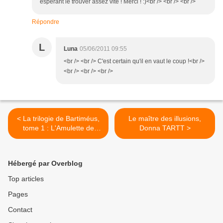
espérant le trouver assez vite ! Merci ! :)<br /> <br /> <br />
Répondre
L
Luna
05/06/2011 09:55
<br /> <br /> C'est certain qu'il en vaut le coup !<br />
<br /> <br /> <br />
< La trilogie de Bartiméus,
Le maître des illusions,
tome 1 : L'Amulette de
Donna TARTT >
Samarcande de Jonathan
STROUD
Hébergé par Overblog
Top articles
Pages
Contact