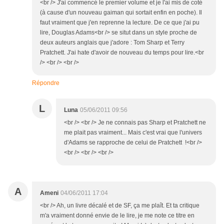
<br /> J'ai commencé le premier volume et je l'ai mis de coté
(à cause d'un nouveau gaiman qui sortait enfin en poche). Il
faut vraiment que j'en reprenne la lecture. De ce que j'ai pu
lire, Douglas Adams<br /> se situt dans un style proche de
deux auteurs anglais que j'adore : Tom Sharp et Terry
Pratchett. J'ai hate d'avoir de nouveau du temps pour lire.<br
/> <br /> <br />
Répondre
L
Luna
05/06/2011 09:56
<br /> <br /> Je ne connais pas Sharp et Pratchett ne
me plait pas vraiment... Mais c'est vrai que l'univers
d'Adams se rapproche de celui de Pratchett !<br />
<br /> <br /> <br />
A
Ameni
04/06/2011 17:04
<br /> Ah, un livre décalé et de SF, ça me plaît. Et ta critique
m'a vraiment donné envie de le lire, je me note ce titre en