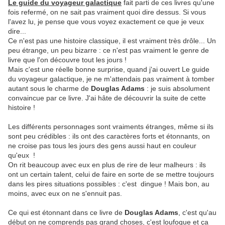
Le guide du voyageur galactique
fait parti de ces livres qu'une
fois refermé, on ne sait pas vraiment quoi dire dessus. Si vous
l'avez lu, je pense que vous voyez exactement ce que je veux
dire...
Ce n'est pas une histoire classique, il est vraiment très drôle... Un
peu étrange, un peu bizarre : ce n'est pas vraiment le genre de
livre que l'on découvre tout les jours !
Mais c'est une réelle bonne surprise, quand j'ai ouvert Le guide
du voyageur galactique, je ne m'attendais pas vraiment à tomber
autant sous le charme de
Douglas Adams
: je suis absolument
convaincue par ce livre. J'ai hâte de découvrir la suite de cette
histoire !
Les différents personnages sont vraiments étranges, même si ils
sont peu crédibles : ils ont des caractères forts et étonnants, on
ne croise pas tous les jours des gens aussi haut en couleur
qu'eux !
On rit beaucoup avec eux en plus de rire de leur malheurs : ils
ont un certain talent, celui de faire en sorte de se mettre toujours
dans les pires situations possibles : c'est dingue ! Mais bon, au
moins, avec eux on ne s'ennuit pas.
Ce qui est étonnant dans ce livre de
Douglas Adams
, c'est qu'au
début on ne comprends pas grand choses, c'est loufoque et ça