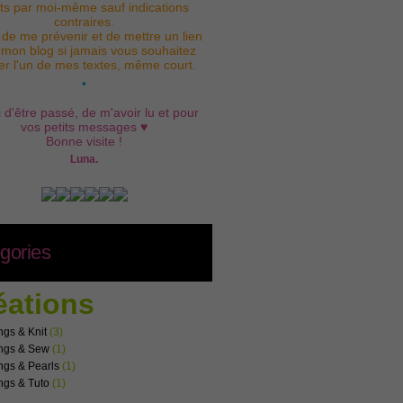
its par moi-même sauf indications
contraires.
 de me prévenir et de mettre un lien
 mon blog si jamais vous souhaitez
iser l'un de mes textes, même court.
•
 d'être passé, de m'avoir lu et pour
vos petits messages ♥
Bonne visite !
Luna.
gories
éations
ngs & Knit
(3)
ngs & Sew
(1)
ngs & Pearls
(1)
ngs & Tuto
(1)