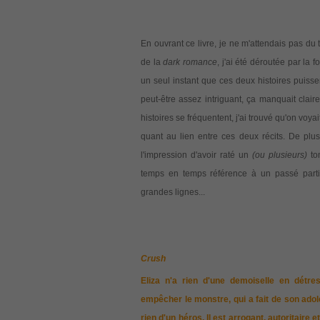
En ouvrant ce livre, je ne m'attendais pas du t
de la
dark romance
, j'ai été déroutée par la 
un seul instant que ces deux histoires puisse
peut-être assez intriguant, ça manquait clai
histoires se fréquentent, j'ai trouvé qu'on voy
quant au lien entre ces deux récits. De plu
l'impression d'avoir raté un
(ou plusieurs)
to
temps en temps référence à un passé parti
grandes lignes...
Crush
Eliza n'a rien d'une demoiselle en détre
empêcher le monstre, qui a fait de son ado
rien d'un héros. Il est arrogant, autoritaire e