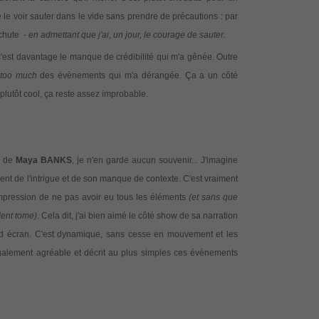
 le voir sauter dans le vide sans prendre de précautions : par
achute
- en admettant que j'ai, un jour, le courage de sauter.
 c'est davantage le manque de crédibilité qui m'a gênée. Outre
too much
des évènements qui m'a dérangée. Ça a un côté
 plutôt cool, ça reste assez improbable.
de
Maya BANKS
, je n'en garde aucun souvenir... J'imagine
nt de l'intrigue et de son manque de contexte. C'est vraiment
impression de ne pas avoir eu tous les éléments
(et sans que
ent tome)
. Cela dit, j'ai bien aimé le côté
show
de sa narration
and écran. C'est dynamique, sans cesse en mouvement et les
également agréable et décrit au plus simples ces évènements