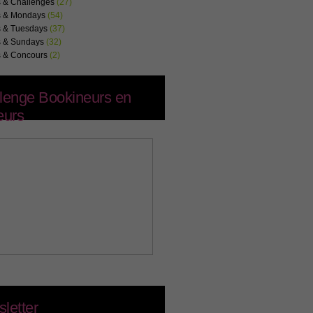
s & Challenges
(27)
s & Mondays
(54)
s & Tuesdays
(37)
s & Sundays
(32)
s & Concours
(2)
lenge Bookineurs en
eurs
letter