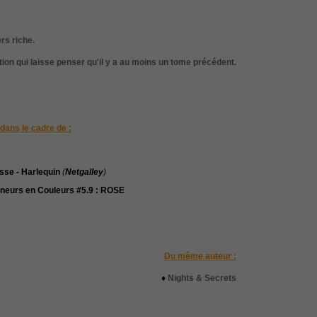
rs riche.
tion qui laisse penser qu'il y a au moins un tome précédent.
dans le cadre de :
sse - Harlequin
(
Netgalley
)
neurs en Couleurs #5.9 : ROSE
Du même auteur :
♦
Nights & Secrets