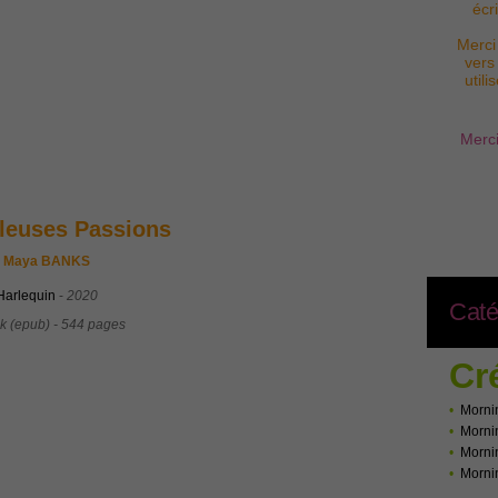
écr
Merci
vers
util
Merci
leuses Passions
Maya BANKS
Harlequin
-
2020
Caté
k (epub) - 544 pages
Cr
•
Morni
•
Morni
•
Morni
•
Morni