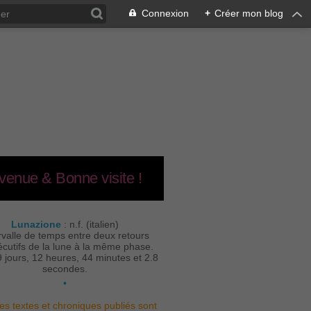
Connexion
+
Créer mon blog
venue & Bonne visite !
Lunazione
: n.f. (italien)
rvalle de temps entre deux retours
cutifs de la lune à la même phase.
9 jours, 12 heures, 44 minutes et 2.8
secondes.
•
es textes et chroniques publiés sont