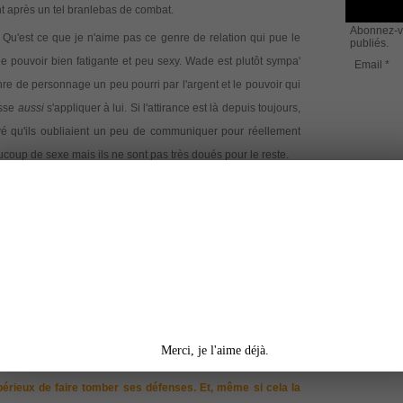
nt après un tel branlebas de combat.
Abonnez-vo
 Qu'est ce que je n'aime pas ce genre de relation qui pue le
publiés.
de pouvoir bien fatigante et peu sexy. Wade est plutôt sympa'
Email
e de personnage un peu pourri par l'argent et le pouvoir qui
isse
aussi
s'appliquer à lui. Si l'attirance est là depuis toujours,
rouvé qu'ils oubliaient un peu de communiquer pour réellement
coup de sexe mais ils ne sont pas très doués pour le reste.
ire aussi rapide ne me fait pas rêver : si c'est sensé respirer
ième caprice imposé par Wade.
***
une femme faible, timide, docile
- ou fuir, tout simplement :
 pour échapper à ses démons. Alors, aujourd'hui, elle n'a
Merci, je l'aime déjà.
 sa rencontre avec Isaac. Pour une raison qui lui échappe
périeux de faire tomber ses défenses. Et, même si cela la