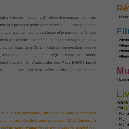
Ré
•
Noons
out à y découvrir ce genre d'histoire. Si je pensais bien y lire
forme que prenait le genre dans ce recueil : je n'imaginais pas
Fi
nt jouer à ce point sur le psychique et le paranormal. Si cela
rement de crédibilité. De même, si les personnages des deux
•
Aftern
•
After
ait trop peu Isaac dans
Crush
me laissant un peu dans le doute
•
Aftern
s, les autres personnages étant déjà en couple, cela donne
•
Aftern
me
(s)
précédent
(s)
. D'autant plus que
Maya BANKS
fait de
Mu
culier et assez mystérieux même si elle nous informe des
•
Eveni
Li
[
A-B
][
C
[
PAL
]
[
sse. Elle est déterminée, farouche et prête à tout pour
•
Night
•
Nights
lescence un enfer, de frapper à nouveau. Wade Sterling n'a
•
Night
t égoïste. Mais il n'aime pas du tout la lueur de panique qu'il