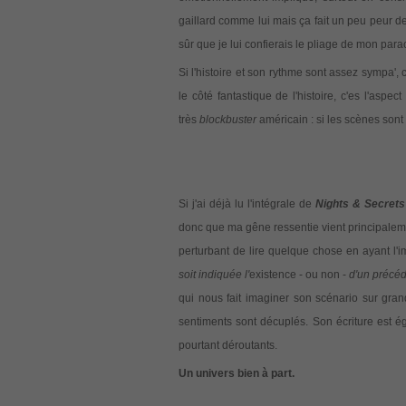
gaillard comme lui mais ça fait un peu peur de
sûr que je lui confierais le pliage de mon par
Si l'histoire et son rythme sont assez sympa',
le côté fantastique de l'histoire, c'es l'aspect
très
blockbuster
américain : si les scènes sont
Si j'ai déjà lu l'intégrale de
Nights & Secrets
donc que ma gêne ressentie vient principaleme
perturbant de lire quelque chose en ayant l'
soit indiquée l'
existence - ou non -
d'un précéd
qui nous fait imaginer son scénario sur gr
sentiments sont décuplés. Son écriture est 
pourtant déroutants.
Un univers bien à part.