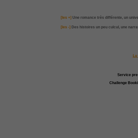
[les +]
Une romance très différente, un unive
[les -]
Des histoires un peu culcul, une narra
Lu 
Service pre
Challenge Booki