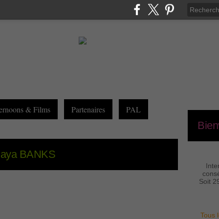
ernoons & Films
Partenaires
PAL
Bien
 Maya BANKS
Inte
consé
Soit 2
Tous l