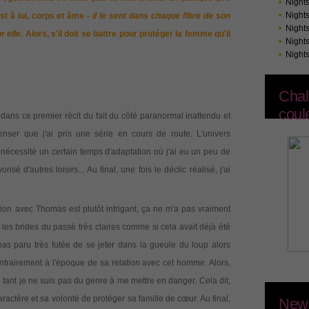
•
Night
•
Night
est à lui, corps et âme
- il le sent dans chaque fibre de son
•
Night
r elle
. Alors, s'il doit se battre pour protéger la femme qu'il
•
Night
•
Night
Chal
coul
 dans ce premier récit du fait du côté paranormal inattendu et
ser que j'ai pris une série en cours de route. L'univers
 nécessité un certain temps d'adaptation où j'ai eu un peu de
é d'autres loisirs... Au final, une fois le déclic réalisé, j'ai
tion avec Thomas est plutôt intrigant, ça ne m'a pas vraiment
é les brides du passé très claires comme si cela avait déjà été
pas paru très futée de se jeter dans la gueule du loup alors
ntrairement à l'époque de sa relation avec cet homme. Alors,
 tant je ne suis pas du genre à me mettre en danger. Cela dit,
ractère et sa volonté de protéger sa famille de cœur. Au final,
News