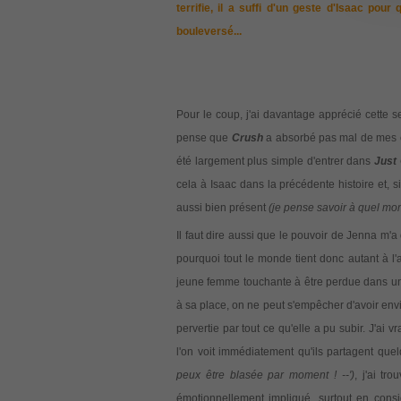
terrifie, il a suffi d'un geste d'Isaac pour 
bouleversé...
Pour le coup, j'ai davantage apprécié cette s
pense que
Crush
a absorbé pas mal de mes ét
été largement plus simple d'entrer dans
Just
cela à Isaac dans la précédente histoire et, si
aussi bien présent
(je pense savoir à quel mome
Il faut dire aussi que le pouvoir de Jenna m'
pourquoi tout le monde tient donc autant à l'av
jeune femme touchante à être perdue dans un m
à sa place, on ne peut s'empêcher d'avoir envi
pervertie par tout ce qu'elle a pu subir. J'ai 
l'on voit immédiatement qu'ils partagent que
peux être blasée par moment ! --')
, j'ai tro
émotionnellement impliqué, surtout en consid