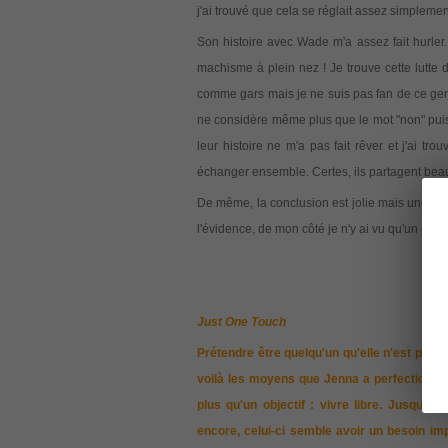
j'ai trouvé que cela se réglait assez simpleme
Son histoire avec Wade m'a assez fait hurler.
machisme à plein nez ! Je trouve cette lutte 
comme gars mais je ne suis pas fan de ce genr
ne considère même plus que le mot "non" pu
leur histoire ne m'a pas fait rêver et j'ai t
échanger ensemble. Certes, ils partagent beau
De même, la conclusion est jolie mais une histo
l'évidence, de mon côté je n'y ai vu qu'un én
Just One Touch
Prétendre être quelqu'un qu'elle n'est pas
- 
voilà les moyens que Jenna a perfectionnés
plus qu'un objectif : vivre libre. Jusqu'à
encore, celui-ci semble avoir un besoin im