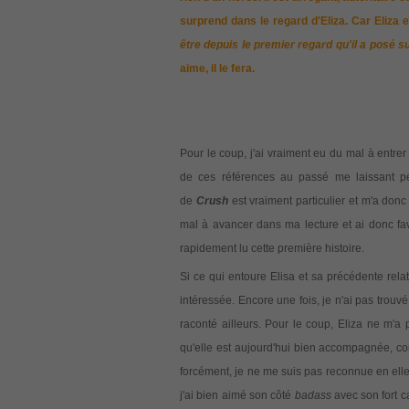
surprend dans le regard d'Eliza. Car Eliza 
être depuis le premier regard qu'il a posé su
aime, il le fera.
Pour le coup, j'ai vraiment eu du mal à entrer
de ces références au passé me laissant pen
de
Crush
est vraiment particulier et m'a donc
mal à avancer dans ma lecture et ai donc favoris
rapidement lu cette première histoire.
Si ce qui entoure Elisa et sa précédente rela
intéressée. Encore une fois, je n'ai pas trouv
raconté ailleurs. Pour le coup, Eliza ne m'a 
qu'elle est aujourd'hui bien accompagnée, co
forcément, je ne me suis pas reconnue en elle
j'ai bien aimé son côté
badass
avec son fort ca