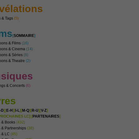
vélations
 & Tags
(5)
lms
[
SOMMAIRE
]
oons & Films
(16)
noons & Cinema
(14)
oons & Séries
(8)
oons & Theatre
(2)
siques
ngs & Concerts
(6)
vres
-D
][
E-H
][
I-L
][
M-Q
][
R-U
][
V-Z
]
PROCHAINES LC] [
PARTENAIRES
]
s & Books
(432)
 & Partnerships
(38)
s & LC
(45)