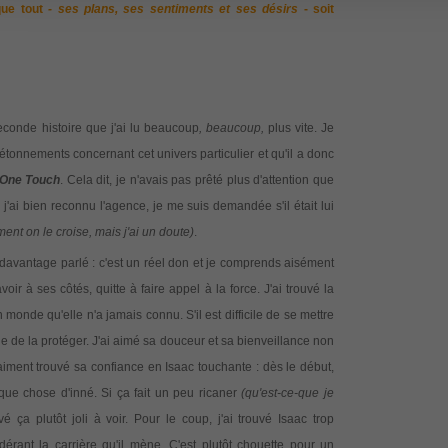
que tout
- ses plans, ses sentiments et ses désirs
- soit
econde histoire que j'ai lu beaucoup
, beaucoup,
plus vite. Je
onnements concernant cet univers particulier et qu'il a donc
 One Touch
. Cela dit, je n'avais pas prêté plus d'attention que
 j'ai bien reconnu l'agence, je me suis demandée s'il était lui
nt on le croise, mais j'ai un doute)
.
a davantage parlé : c'est un réel don et je comprends aisément
oir à ses côtés, quitte à faire appel à la force. J'ai trouvé la
onde qu'elle n'a jamais connu. S'il est difficile de se mettre
e de la protéger. J'ai aimé sa douceur et sa bienveillance non
vraiment trouvé sa confiance en Isaac touchante : dès le début,
lque chose d'inné. Si ça fait un peu ricaner
(qu'est-ce-que je
uvé ça plutôt joli à voir.
Pour le coup, j'ai trouvé Isaac trop
érant la carrière qu'il mène. C'est plutôt chouette pour un