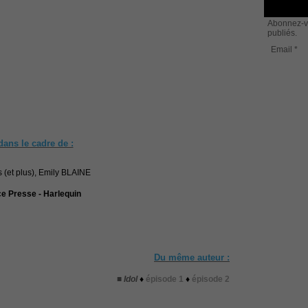
Abonnez-vo
publiés.
Email
dans le cadre de :
ce Presse - Harlequin
Du même auteur :
■
Idol
♦
épisode 1
♦
épisode 2