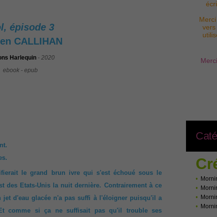
écr
Merci
l, épisode 3
vers
util
ten CALLIHAN
ons Harlequin
-
2020
Merci
ebook - epub
Caté
nt.
es.
Cr
fierait le grand brun ivre qui s'est échoué sous le
•
Morni
t des Etats-Unis la nuit dernière. Contrairement à ce
•
Morni
•
Morni
n jet d'eau glacée n'a pas suffi à l'éloigner puisqu'il a
•
Morni
 comme si ça ne suffisait pas qu'il trouble ses