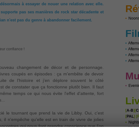
e désormais à essayer de nouer une relation avec elle.
Ré
 supporte pas ses manières de rock star décadente et
•
Noons
ian n'est pas du genre à abandonner facilement.
Fi
•
Aftern
eur confiance !
•
After
•
Aftern
•
Aftern
 nouveau changement de décor et de personnage. 
Mu
livres coupés en épisodes : ça m'embête de devoir 
te de l'histoire et j'en déplore souvent le côté 
•
Eveni
t de constater que ça fonctionne plutôt bien. Il faut 
même temps ce qui nous évite l'effet d'attente, fort 
Li
.. 

[
A-B
][
C
é le tournant que prend la vie de Libby. Oui, c'est 
[
PAL
]
[
s, il n'empêche qu'elle est en train de vivre de jolies 
•
Night
 rencontres qui nous font prendre conscience que l'on 
•
Nights
, Killian fait partie de ces personnes-là pour Libby.

•
Night