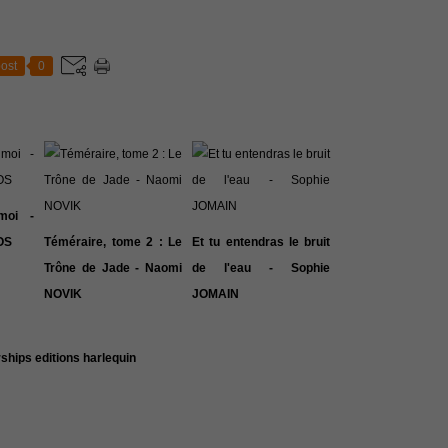
ost
0
moi -
OS
Téméraire, tome 2 : Le
Et tu entendras le bruit
Trône de Jade - Naomi
de l'eau - Sophie
NOVIK
JOMAIN
rships
editions harlequin