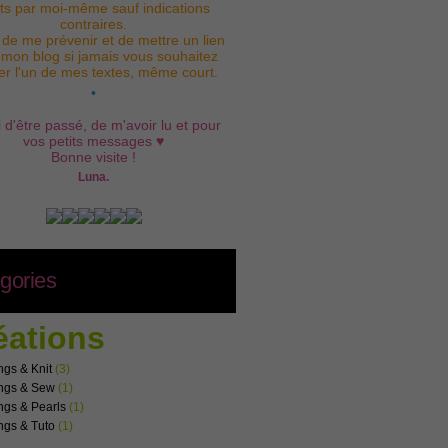
its par moi-même sauf indications
contraires.
 de me prévenir et de mettre un lien
 mon blog si jamais vous souhaitez
iser l'un de mes textes, même court.
•
 d'être passé, de m'avoir lu et pour
vos petits messages ♥
Bonne visite !
Luna.
gories
éations
ngs & Knit
(3)
ngs & Sew
(1)
ngs & Pearls
(1)
ngs & Tuto
(1)