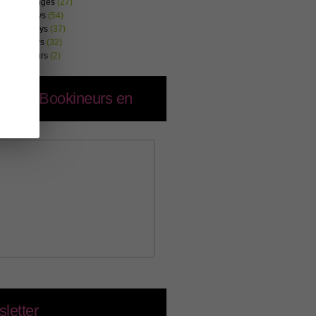
s & Challenges
(27)
s & Mondays
(54)
s & Tuesdays
(37)
s & Sundays
(32)
s & Concours
(2)
lenge Bookineurs en
eurs
letter