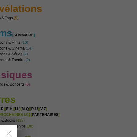
vélations
 & Tags
(5)
lms
[
SOMMAIRE
]
oons & Films
(16)
noons & Cinema
(14)
oons & Séries
(8)
oons & Theatre
(2)
siques
ngs & Concerts
(6)
vres
-D
][
E-H
][
I-L
][
M-Q
][
R-U
][
V-Z
]
PROCHAINES LC] [
PARTENAIRES
]
s & Books
(432)
 & Partnerships
(38)
s & LC
(45)