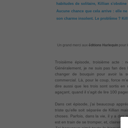
habitudes de solitaire, Killian s'obstin
Aucune chance que cela arrive : elle ne
son charme insolent. Le problème ? Kill
Un grand merci aux
éditions Harlequin
pour l
Troisième épisode, troisième acte :
Généralement, je ne suis pas fan des 
changer de bouquin pour avoir la sui
commercial. Là, pour le coup, force m'es
dire aussi que les trois sont sortis en 
agaçant, quand il s'agit de lire 100 pages.
Dans cet épisode, j'ai beaucoup appréci
triste qu'elle soit séparée de Killian mai
choses. Parfois, dans la vie, il y a des
est en train de se tromper, et, clairement