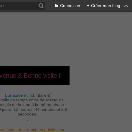
Connexion
+
Créer mon blog
venue & Bonne visite !
Lunazione
: n.f. (italien)
rvalle de temps entre deux retours
cutifs de la lune à la même phase.
9 jours, 12 heures, 44 minutes et 2.8
secondes.
•
es textes et chroniques publiés sont