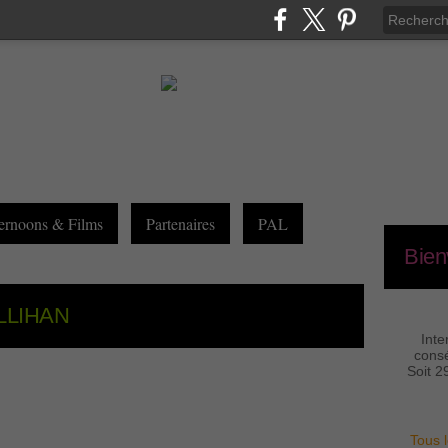
ernoons & Films
Partenaires
PAL
Bien
CALLIHAN
Inte
consé
Soit 2
Tous l