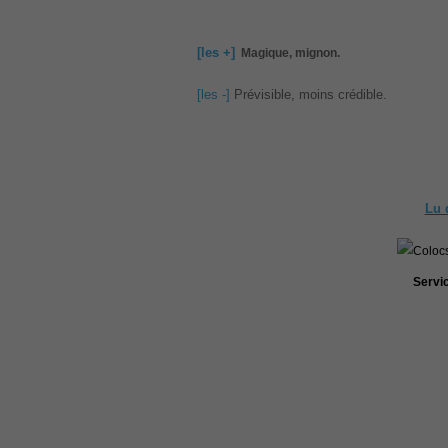
[les +]
Magique, mignon.
[les -]
Prévisible, moins crédible.
Lu 
Servi