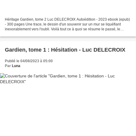
Héritage Gardien, tome 2 Luc DELECROIX Autoédition - 2023 ebook (epub)
- 300 pages Une trace, le dessin d'un souvenir sur un mur se liquéfiant
inexorablement vers l'oubli. Voilà tout ce à quoi se résume le passé, le
présent et le futur de Simon. Un maigre...
Gardien, tome 1 : Hésitation - Luc DELECROIX
Publié le 04/08/2023 à 05:00
Par
Luna