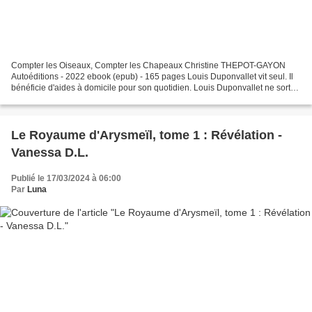
Compter les Oiseaux, Compter les Chapeaux Christine THEPOT-GAYON
Autoéditions - 2022 ebook (epub) - 165 pages Louis Duponvallet vit seul. Il
bénéficie d'aides à domicile pour son quotidien. Louis Duponvallet ne sort
pas de chez lui, jamais ; il ne peut...
Le Royaume d'Arysmeïl, tome 1 : Révélation -
Vanessa D.L.
Publié le 17/03/2024 à 06:00
Par
Luna