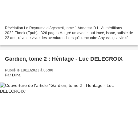
Révélation Le Royaume d'Arysmeïl, tome 1 Vanessa D.L. Autoéditions -
2022 Ebook (Epub) - 326 pages Malgré un avenir tout tracé, Isaac, autiste de
22 ans, rêve de vivre des aventures. Lorsqu'il rencontre Anyaska, sa vie s'en
trouve bouleversée. La jeune...
Gardien, tome 2 : Héritage - Luc DELECROIX
Publié le 18/11/2023 à 06:00
Par
Luna