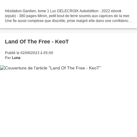
Hésitation Gardien, tome 1 Luc DELECROIX Autoédition - 2022 ebook
(epub) - 380 pages Miron, petit bout de terre soumis aux caprices de la mer.
Une île aussi complexe que discrète, prise malgré elle dans une confidence
qu'elle n'avait pas choisie. Le réveil...
Land Of The Free - KeoT
Publié le 02/08/2023 à 05:00
Par
Luna