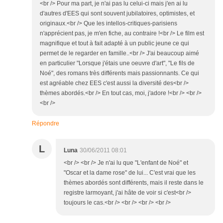
<br /> Pour ma part, je n'ai pas lu celui-ci mais j'en ai lu
d'autres d'EES qui sont souvent jubilatoires, optimistes, et
originaux.<br /> Que les intellos-critiques-parisiens
n'apprécient pas, je m'en fiche, au contraire !<br /> Le film est
magnifique et tout à fait adapté à un public jeune ce qui
permet de le regarder en famille..<br /> J'ai beaucoup aimé
en particulier "Lorsque j'étais une oeuvre d'art", "Le fils de
Noé", des romans très différents mais passionnants. Ce qui
est agréable chez EES c'est aussi la diversité des<br />
thèmes abordés.<br /> En tout cas, moi, j'adore !<br /> <br />
<br />
Répondre
L
Luna
30/06/2011 08:01
<br /> <br /> Je n'ai lu que "L'enfant de Noé" et
"Oscar et la dame rose" de lui... C'est vrai que les
thèmes abordés sont différents, mais il reste dans le
registre larmoyant, j'ai hâte de voir si c'est<br />
toujours le cas.<br /> <br /> <br /> <br />