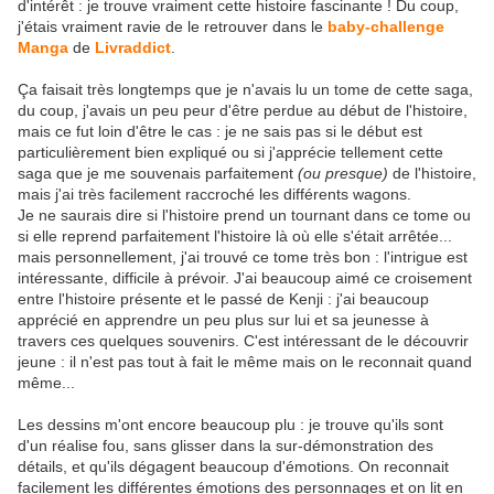
d'intérêt : je trouve vraiment cette histoire fascinante ! Du coup,
j'étais vraiment ravie de le retrouver dans le
baby-challenge
Manga
de
Livraddict
.
Ça faisait très longtemps que je n'avais lu un tome de cette saga,
du coup, j'avais un peu peur d'être perdue au début de l'histoire,
mais ce fut loin d'être le cas : je ne sais pas si le début est
particulièrement bien expliqué ou si j'apprécie tellement cette
saga que je me souvenais parfaitement
(ou presque)
de l'histoire,
mais j'ai très facilement raccroché les différents wagons.
Je ne saurais dire si l'histoire prend un tournant dans ce tome ou
si elle reprend parfaitement l'histoire là où elle s'était arrêtée...
mais personnellement, j'ai trouvé ce tome très bon : l'intrigue est
intéressante, difficile à prévoir. J'ai beaucoup aimé ce croisement
entre l'histoire présente et le passé de Kenji : j'ai beaucoup
apprécié en apprendre un peu plus sur lui et sa jeunesse à
travers ces quelques souvenirs. C'est intéressant de le découvrir
jeune : il n'est pas tout à fait le même mais on le reconnait quand
même...
Les dessins m'ont encore beaucoup plu : je trouve qu'ils sont
d'un réalise fou, sans glisser dans la sur-démonstration des
détails, et qu'ils dégagent beaucoup d'émotions. On reconnait
facilement les différentes émotions des personnages et on lit en