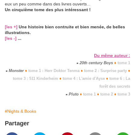
eux un peu comme dans des livres ouverts...
Un cinquième tome des plus intéressant !
[les +]
Une histoire bien contruite et bien menée, de belles
illustrations.
[les -]
...
Du même auteur :
20th century Boys
♦
tome 1
■
Monster
♦
tome 1 : Herr Doktor Tenma
♦
tome 2 : Surprise party
♦
■
tome 3 : 511 Kinderheim
♦
tome 4 : L'amie d'Ayse
♦
tome 6 : La
forêt des secrets
Pluto
♦
tome 1
♦
tome 2
♦
tome 3
■
#Nights & Books
Partager