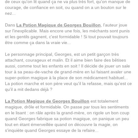
de ceux qu'on lit quand ça ne va plus très fort, qu'on manque de
courage, de confiance en soit, ou quand on a un bouton sur le
nez...
Dans
La Potion Magique de Georges Bouillon
, l'auteur joue
sur l'inexplicable. Mais encore une fois, les méchants sont punis
et les gentils gagnent, c'est formidable ! Si tout pouvait toujours
être comme ça dans la vraie vie...
Le personnage principal, Georges, est un petit garçon très
attachant, courageux et malin. Et il aime bien faire des bêtises
aussi, comme tout les enfants en soit ! Il décide de jouer un sale
tour à sa peau-de-vache de grand-mère en lui faisant avaler une
super-potion magique à la place de son médicament habituel...
La potion marche et son père veut qu'il la refasse, mais qu'est ce
qu'il a mit dedans déjà ?
La Potion Magique de Georges Bouillon
est totalement
magique, drôle et formidable. On passe par tous les sentiments
en le lisant : on râle après la grand-mère, on rigole un bon coup
quand Georges fabrique sa potion magique, on panique un peu
tout en étant émerveillée quand on découvre la magie, on
s'inquiète quand Georges essaye de la refaire...