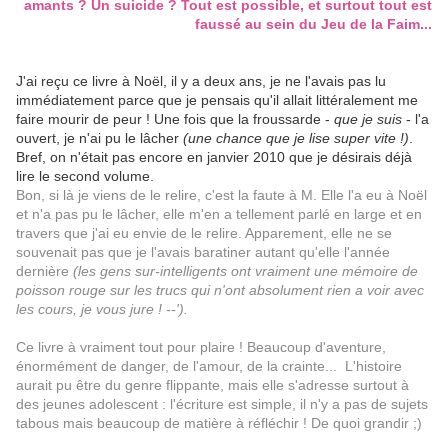
amants ? Un suicide ? Tout est possible, et surtout tout est
faussé au sein du Jeu de la Faim...
J'ai reçu ce livre à Noël, il y a deux ans, je ne l'avais pas lu
immédiatement parce que je pensais qu'il allait littéralement me
faire mourir de peur ! Une fois que la froussarde -
que je suis
- l'a
ouvert, je n'ai pu le lâcher
(une chance que je lise super vite !)
.
Bref, on n'était pas encore en janvier 2010 que je désirais déjà
lire le second volume.
Bon, si là je viens de le relire, c'est la faute à M. Elle l'a eu à Noël
et n'a pas pu le lâcher, elle m'en a tellement parlé en large et en
travers que j'ai eu envie de le relire. Apparement, elle ne se
souvenait pas que je l'avais baratiner autant qu'elle l'année
dernière
(les gens sur-intelligents ont vraiment une mémoire de
poisson rouge sur les trucs qui n'ont absolument rien a voir avec
les cours, je vous jure ! --').
Ce livre à vraiment tout pour plaire ! Beaucoup d'aventure,
énormément de danger, de l'amour, de la crainte... L'histoire
aurait pu être du genre flippante, mais elle s'adresse surtout à
des jeunes adolescent : l'écriture est simple, il n'y a pas de sujets
tabous mais beaucoup de matière à réfléchir ! De quoi grandir
;)