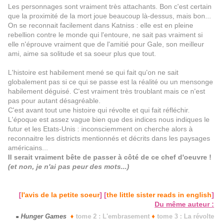
Les personnages sont vraiment très attachants. Bon c'est certain
que la proximité de la mort joue beaucoup là-dessus, mais bon...
On se reconnait facilement dans Katniss : elle est en pleine
rebellion contre le monde qui l'entoure, ne sait pas vraiment si
elle n'éprouve vraiment que de l'amitié pour Gale, son meilleur
ami, aime sa solitude et sa soeur plus que tout.
L'histoire est habilement mené se qui fait qu'on ne sait
globalement pas si ce qui se passe est la réalité ou un mensonge
habilement déguisé. C'est vraiment très troublant mais ce n'est
pas pour autant désagréable.
C'est avant tout une histoire qui révolte et qui fait réfléchir.
L'époque est assez vague bien que des indices nous indiques le
futur et les Etats-Unis : inconsciemment on cherche alors à
reconnaitre les districts mentionnés et décrits dans les paysages
américains...
Il serait vraiment bête de passer à côté de ce chef d'oeuvre !
(et non, je n'ai pas peur des mots...)
[
l'avis de la petite soeur
] [
the little sister reads in english
]
Du même auteur :
Hunger Games
♦
tome 2 : L'embrasement
♦
tome 3 : La révolte
■