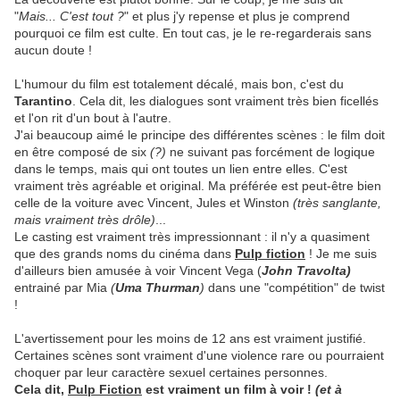
"
Mais... C'est tout ?
" et plus j'y repense et plus je comprend
pourquoi ce film est culte. En tout cas, je le re-regarderais sans
aucun doute !
L'humour du film est totalement décalé, mais bon, c'est du
Tarantino
. Cela dit, les dialogues sont vraiment très bien ficellés
et l'on rit d'un bout à l'autre.
J'ai beaucoup aimé le principe des différentes scènes : le film doit
en être composé de six
(?)
ne suivant pas forcément de logique
dans le temps, mais qui ont toutes un lien entre elles. C'est
vraiment très agréable et original. Ma préférée est peut-être bien
celle de la voiture avec Vincent, Jules et Winston
(très sanglante,
mais vraiment très drôle)
...
Le casting est vraiment très impressionnant : il n'y a quasiment
que des grands noms du cinéma dans
Pulp fiction
! Je me suis
d'ailleurs bien amusée à voir Vincent Vega (
John Travolta)
entrainé par Mia
(
Uma Thurman
)
dans une "compétition" de twist
!
L'avertissement pour les moins de 12 ans est vraiment justifié.
Certaines scènes sont vraiment d'une violence rare ou pourraient
choquer par leur caractère sexuel certaines personnes.
Cela dit,
Pulp Fiction
est vraiment un film à voir !
(et à