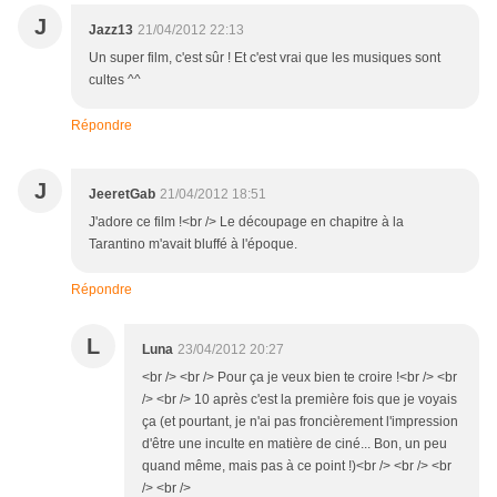
J
Jazz13
21/04/2012 22:13
Un super film, c'est sûr ! Et c'est vrai que les musiques sont
cultes ^^
Répondre
J
JeeretGab
21/04/2012 18:51
J'adore ce film !<br /> Le découpage en chapitre à la
Tarantino m'avait bluffé à l'époque.
Répondre
L
Luna
23/04/2012 20:27
<br /> <br /> Pour ça je veux bien te croire !<br /> <br
/> <br /> 10 après c'est la première fois que je voyais
ça (et pourtant, je n'ai pas froncièrement l'impression
d'être une inculte en matière de ciné... Bon, un peu
quand même, mais pas à ce point !)<br /> <br /> <br
/> <br />