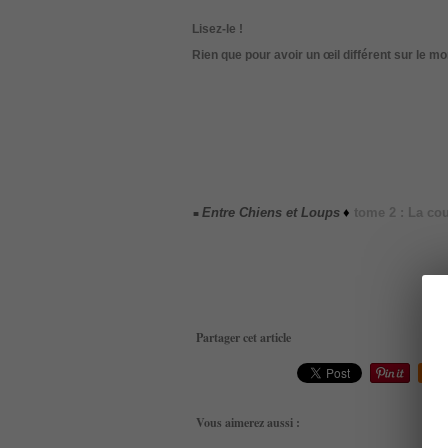
Lisez-le !
Rien que pour avoir un œil différent sur le mo
Entre Chiens et Loups
♦
tome 2 : La cou
■
Partager cet article
Rep
Vous aimerez aussi :