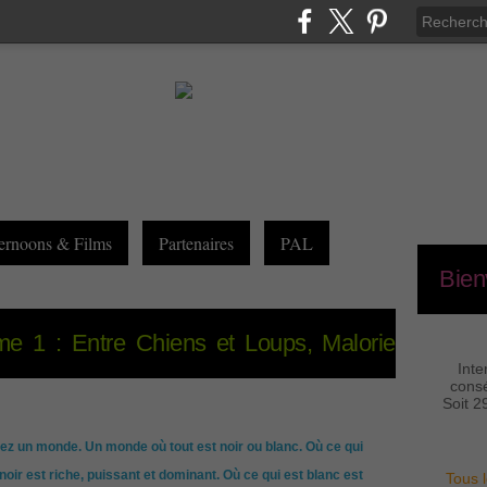
ernoons & Films
Partenaires
PAL
Bien
me 1 : Entre Chiens et Loups, Malorie
Inte
consé
Soit 2
ez un monde. Un monde où tout est noir ou blanc. Où ce qui
noir est riche, puissant et dominant. Où ce qui est blanc est
Tous l