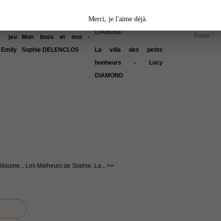
Abonnez-vo
Merci, je l'aime déjà.
publiés.
Email
 jeu
Mon boss et moi -
Emily
Sophie DELENCLOS
La villa des petits
bonheurs - Lucy
DIAMOND
illaume...
Les Malheurs de Sophie, La... >>