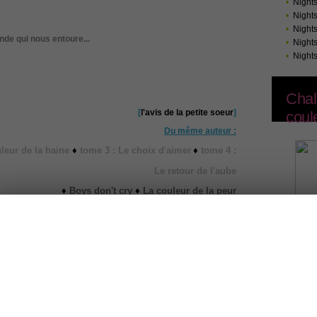
•
Night
•
Night
•
Night
nde qui nous entoure...
•
Night
•
Night
Chal
[
l'avis de la petite soeur
]
coul
Du même auteur :
leur de la haine
♦
tome 3 : Le choix d'aimer
♦
tome 4 :
Le retour de l'aube
♦
Boys don't cry
♦
La couleur de la peur
ost
0
News