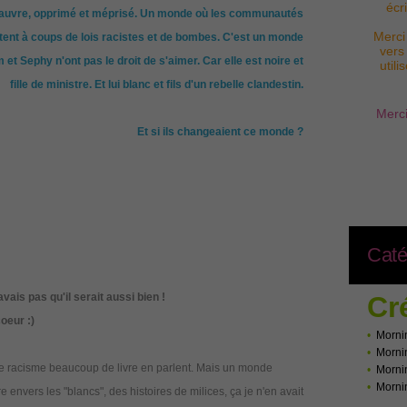
écr
auvre, opprimé et méprisé. Un monde où les communautés
Merci
ntent à coups de lois racistes et de bombes. C'est un monde
vers
 et Sephy n'ont pas le droit de s'aimer. Car elle est noire et
util
fille de ministre. Et lui blanc et fils d'un rebelle clandestin.
Merci
Et si ils changeaient ce monde ?
Caté
avais pas qu'il serait aussi bien !
Cr
 coeur
:)
•
Morni
•
Morni
: le racisme beaucoup de livre en parlent. Mais un monde
•
Morni
•
Morni
 envers les "blancs", des histoires de milices, ça je n'en avait