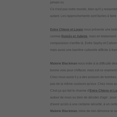
jamais vu.
Ce n'est pas notre monde, bien qu'il y ressemble
autant. Les rapprochements sont faciles à faire
Entre Chiens et Loups
nous présente une belle 
comme
Roméo et Juliette
, mais en totalement d
comparaison s'arrête là. Entre Sephy et Callum,
mais aussi une barrière culturelle difficile à fran
Malorie Blackman
nous initie à la difficulté 
bonne voie pour s'effacer, mais est-ce vraiment
Chez nous aussi il y a des poseurs de bombes.
pas de la même couleurs qu'eux. Chez nous aussi,
C'est ça qui fait le charme d'
Entre Chiens et L
autour de nous ou bien de décider d'agir : pour a
d'avoir accès à une certaine sécurité, à un certai
Malorie Blackman
, mine de rien dénonce le rac