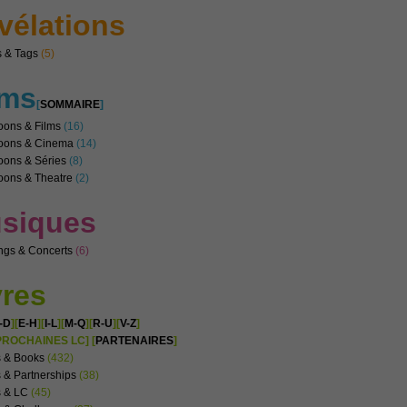
vélations
 & Tags
(5)
lms
[
SOMMAIRE
]
oons & Films
(16)
noons & Cinema
(14)
oons & Séries
(8)
oons & Theatre
(2)
siques
ngs & Concerts
(6)
vres
-D
][
E-H
][
I-L
][
M-Q
][
R-U
][
V-Z
]
PROCHAINES LC] [
PARTENAIRES
]
s & Books
(432)
 & Partnerships
(38)
s & LC
(45)