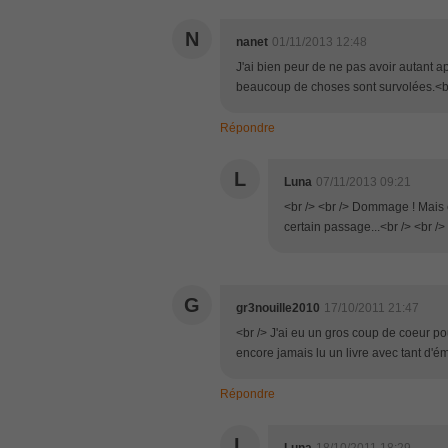
N
nanet
01/11/2013 12:48
J'ai bien peur de ne pas avoir autant ap
beaucoup de choses sont survolées.<br 
Répondre
L
Luna
07/11/2013 09:21
<br /> <br /> Dommage ! Mais c
certain passage...<br /> <br /> 
G
gr3nouille2010
17/10/2011 21:47
<br /> J'ai eu un gros coup de coeur pour
encore jamais lu un livre avec tant d'ém
Répondre
L