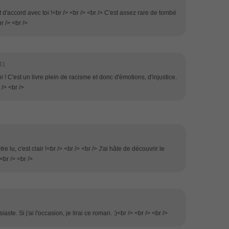
t d'accord avec toi !<br /> <br /> <br /> C'est assez rare de tombé
br /> <br />
41
oi ! C'est un livre plein de racisme et donc d'émotions, d'injustice.
 /> <br />
tre lu, c'est clair !<br /> <br /> <br /> J'ai hâte de découvrir le
<br /> <br />
te. Si j'ai l'occasion, je lirai ce roman. :)<br /> <br /> <br />