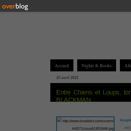
Accueil
Nights & Books
Aft
15 avril 2011
Entre Chiens et Loups, to
BLACKMAN
Imagin
est 