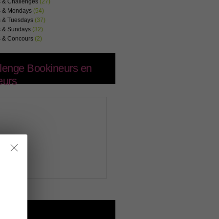
s & Challenges
(27)
s & Mondays
(54)
s & Tuesdays
(37)
s & Sundays
(32)
s & Concours
(2)
lenge Bookineurs en
eurs
letter