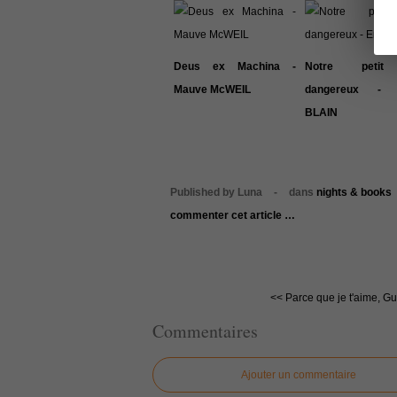
Deus ex Machina -
Notre petit
Mauve McWEIL
dangereux - 
BLAIN
Published by Luna
-
dans
nights & books
commenter cet article
…
<< Parce que je t'aime, Gu
Commentaires
Ajouter un commentaire