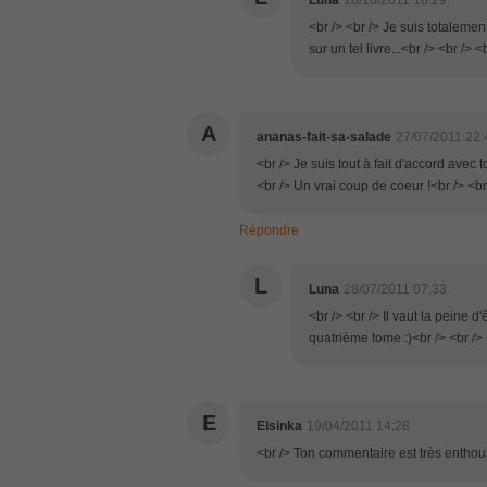
Luna
18/10/2011 18:29
<br /> <br /> Je suis totalemen
sur un tel livre...<br /> <br /> <
A
ananas-fait-sa-salade
27/07/2011 22:
<br /> Je suis tout à fait d'accord avec t
<br /> Un vrai coup de coeur !<br /> <br
Répondre
L
Luna
28/07/2011 07:33
<br /> <br /> Il vaut la peine d'ê
quatrième tome :)<br /> <br /> 
E
Elsinka
19/04/2011 14:28
<br /> Ton commentaire est très enthousias