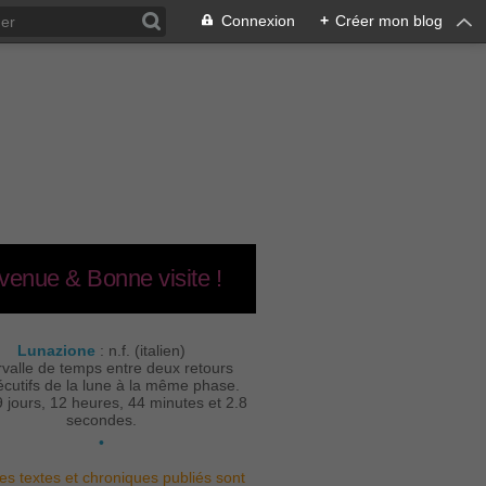
Connexion
+
Créer mon blog
venue & Bonne visite !
Lunazione
: n.f. (italien)
rvalle de temps entre deux retours
cutifs de la lune à la même phase.
9 jours, 12 heures, 44 minutes et 2.8
secondes.
•
es textes et chroniques publiés sont