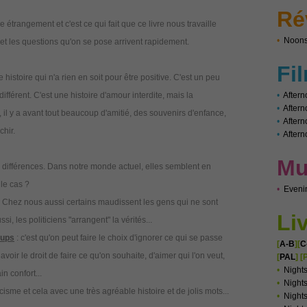
Ré
 étrangement et c'est ce qui fait que ce livre nous travaille
•
Noons
 et les questions qu'on se pose arrivent rapidement.
Fi
histoire qui n'a rien en soit pour être positive. C'est un peu
ifférent. C'est une histoire d'amour interdite, mais la
•
Aftern
•
After
 il y a avant tout beaucoup d'amitié, des souvenirs d'enfance,
•
Aftern
chir.
•
Aftern
Mu
des différences. Dans notre monde actuel, elles semblent en
 le cas ?
•
Eveni
 Chez nous aussi certains maudissent les gens qui ne sont
Li
 les politiciens "arrangent" la vérités...
oups
: c'est qu'on peut faire le choix d'ignorer ce qui se passe
[
A-B
][
C
voir le droit de faire ce qu'on souhaite, d'aimer qui l'on veut,
[
PAL
]
[
•
Night
n confort...
•
Nights
isme et cela avec une très agréable histoire et de jolis mots...
•
Night