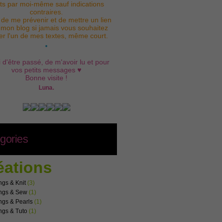
its par moi-même sauf indications
contraires.
 de me prévenir et de mettre un lien
 mon blog si jamais vous souhaitez
iser l'un de mes textes, même court.
•
 d'être passé, de m'avoir lu et pour
vos petits messages ♥
Bonne visite !
Luna.
gories
éations
ngs & Knit
(3)
ngs & Sew
(1)
ngs & Pearls
(1)
ngs & Tuto
(1)