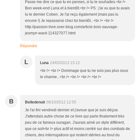
Passe me dire ce que tu en penses, si tu le souhaites.<br />
Bon week-end Luna et à bientôt.<br /> PS : j'ai vu que tu avais
lu le dernier Coben. Je l'ai reçu également (mais pas lu
encore !) Je repasserai chez toi bientôt...<br /> <br />
http://passion-livre.over-blog.com/article-bois-sauvage-
jesmyn-ward-114327077.html
Répondre
L
Luna
24/03/2013 15:12
<br /> <br /> Dommage que tu ne sois pas plus sous
le charme...<br /> <br /> <br /> <br />
B
Belledenuit
08/10/2012 12:55
Je l'ai fini vendredi dernier et j'avoue que je suis déçue.
J'attendais autre chose de ce livre qui parle finalement très
peu de ce fameux ouragan. J'aurais aimé un style différent,
que ce soit<br /> plus actif et moins centré sur des combats de
chiens, des interrogations qui restent stériles au bout du