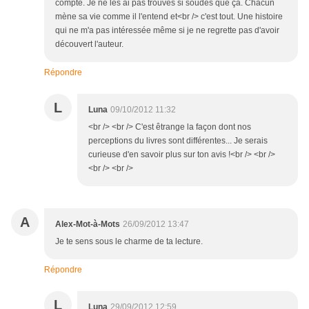
compte. Je ne les ai pas trouvés si soudés que ça. Chacun
mène sa vie comme il l'entend et<br /> c'est tout. Une histoire
qui ne m'a pas intéressée même si je ne regrette pas d'avoir
découvert l'auteur.
Répondre
L
Luna
09/10/2012 11:32
<br /> <br /> C'est êtrange la façon dont nos
perceptions du livres sont différentes... Je serais
curieuse d'en savoir plus sur ton avis !<br /> <br />
<br /> <br />
A
Alex-Mot-à-Mots
26/09/2012 13:47
Je te sens sous le charme de ta lecture.
Répondre
L
Luna
29/09/2012 12:59