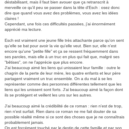
déstabilisant, mais il faut bien avouer que ça retranscrit à
merveille ce qu'il peu se passer dans la tête d'Esch : osez donc
dire que quand vous avez des problèmes, vous avez les idées
claires !
Cependant, une fois ces difficultés passées, j'ai énormément
apprécié ma lecture.
Esch est vraiment une jeune fille très attachante parce qu'on sent
qu'elle se bat pour avoir la vie qu'elle veut. Bien sur, elle n'est
encore qu'une "petite fille" et ça se ressent fréquemment dans
ses paroles, mais elle à un truc en plus qui fait que, malgré ses
"bêtises", on ne l'apprécie que plus encore.
J'ai beaucoup aimé les liens qui unissaient leur famille : outre le
chagrin de la perte de leur mère, les quatre enfants et leur père
partagent vraiment un truc ensemble. On a du mal à se les
représenter comme des personnes différentes tellement que les
liens qui les unissent sont forts. J'ai beaucoup aimé la façon dont
ils se protègent et veillent les uns sur les autres.
J'ai beaucoup aimé la crédibilité de ce roman : rien n'est de trop,
rien n'est surfait. Rien dans ce roman ne me fait douter de sa
possible réalité même si ce sont des choses que je ne connaîtrais
probablement jamais.
On est forcément touché par le destin de cette famille et par son