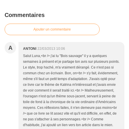
Commentaires
Ajouter un commentaire
A
ANTONI
22/03/2013 10:06
Salut Luna,<br /> j'ai lu "Bois sauvage" il y a quelques
semaines à présent et je partage ton avis sur plusieurs points.
Le style, trop haché, m'a vraiment dérangé. Ce n'est pas si
commun chez un écrivain. Bon, on<br /> s'y fait, évidemment,
même s'il faut un petit temps d'adaptation. J'avais opté pour
ce livre car le thème de Katrina m'intéressait et j'avais envie
de voir comment il serait traité ici.<br /> Malheureusement,
l'ouragan n'est qu'un thème sous-jacent, servant à peine de
toile de fond à la chronique de la vie ordinaire d'Américains
moyens. Ces réflexions faites, il n'en demeure pas moins<br
/> que ce livre se lit assez vite et qu'il est difficile, en effet, de
ne pas s'attacher à ses personnages.<br /> Comme
d'habitude, j'ai ajouté un lien vers ton article dans le mien.