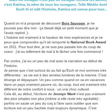
c'est Katrina, la mère de tous les ouragans. Telle Médée dont
Esch lit et relit l'histoire, Katrina est venue pour tuer...
Quand on m'a proposé de découvrir
Bois Sauvage
, je ne
pouvais pas dire non : ça faisait déjà un petit moment que je
l'avais repéré ;)
L'histoire est vraiment à la hauteur de mes espérances et je ne
peux que comprendre qu'il ait remporté le
National Book Award
en 2011. Pour tout dire, je ne suis pas passée loin du coup de
coeur : j'ai eu tellement de mal à le lâcher une fois commencé !
Par contre, j'ai eu un peu de mal avec la narration au début de
l'histoire.
Je pense que c'est surtout du au fait qu'Esch et moi sommes très
différentes : sa vie est à des années lumières de la mienne. C'est
étrange et dépaysant. Un peu comme quand on va en vacances
dans un pays vraiment pauvre où, du coup, tout est vraiment très
différent de notre confort à nous : un vrai choc culturel.
Cela dit, au début, l'écriture de
Jesmyn Ward
n'est pas vraiment
des plus simples non plus
(même si elle reste très agréable)
:
parfois on saute un peu du coq à l'âne sans oublier que son
écriture est un peu hachée mais toujours dynamique. C'est