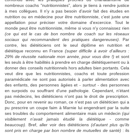
nombreux coachs "nutritionnistes", alors je tiens à rendre justice
à mes collègues. Il n'y a pas besoin d'avoir fait des études en
nutrition ou en médecine pour être nutritionniste, c'est juste une
appellation pour préciser votre domaine d'excercice. Tout le
monde peut être nutritionniste, même si vous n'y connaissez rien
(ce qui est le cas de bon nombre de coach sur les réseaux
sociaux qui recommandent des pratiques dangereuses)
. Par
contre, les diététiciens ont le seul diplôme en nutrition et
diététique reconnu en France
(super difficile à avoir d'ailleurs :
29% de réussite nationale mon année, pour vous dire !)
et sont
les seuls à être habilités à prendre en charge diététiquement ou à
donner des conseils nutritionnels hors adultes bien portants. Cela
veut dire que les nutritionnistes, coachs et toute profession
paramédicale ne sont pas autorisés à parler alimentation avec
des enfants, des personnes âgées et
- surtout -
des personnes
en surpoids ou souffrant d'une pathologie. Cependant, n'étant
pas médecins, les diététiciens n'ont pas le droit de prescription.
Donc, pour en revenir au roman, ce n'est pas un diététicien qui a
pu prescrire un coupe faim à Marnie lui engendrant par la suite
ses troubles du comportement alimentaire mais un médecin
(qui
visiblement n'avait jamais étudié la diététique - comme
beaucoup)
. Bref, aller voir des diététiciens
(d'autant plus qu'ils
sont pris en charge par bon nombre de mutuelles de santé)
: ils