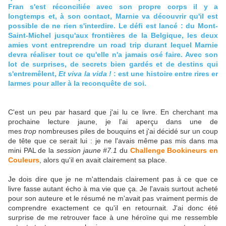
Fran s'est réconciliée avec son propre corps il y a
longtemps et, à son contact, Marnie va découvrir qu'il est
possible de ne rien s'interdire. Le défi est lancé : du Mont-
Saint-Michel jusqu'aux frontières de la Belgique, les deux
amies vont entreprendre un road trip durant lequel Marnie
devra réaliser tout ce qu'elle n'a jamais osé faire. Avec son
lot de surprises, de secrets bien gardés et de destins qui
s'entremêlent,
Et viva la vida !
: est une histoire entre rires er
larmes pour aller à la reconquête de soi.
C'est un peu par hasard que j'ai lu ce livre. En cherchant ma
prochaine lecture jaune, je l'ai aperçu dans une de
mes
trop
nombreuses piles de bouquins et j'ai décidé sur un coup
de tête que ce serait lui : je ne l'avais même pas mis dans ma
mini PAL de la
session jaune #7.1
du
Challenge Bookineurs en
Couleurs
, alors qu'il en avait clairement sa place.
Je dois dire que je ne m'attendais clairement pas à ce que ce
livre fasse autant écho à ma vie que ça. Je l'avais surtout acheté
pour son auteure et le résumé ne m'avait pas vraiment permis de
comprendre exactement ce qu'il en retournait. J'ai donc été
surprise de me retrouver face à une héroïne qui me ressemble