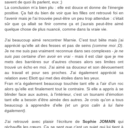
savent de quoi ils parlent, eux ;)
La conclusion m'a bien plu : elle est douce et donne de l'énergie
positive. Ça fait du bien de voir que les filles ont retrouvé foi en
l'avenir mais je l'ai trouvée peut-être un peu trop attendue : c'était
sûr que ça allait se finir comme ça et j'aurais peut-être aimé
quelque chose de plus nuancé, comme dans la vraie vie.
J'ai beaucoup aimé rencontrer Marnie. C'est tout bête mais j'ai
apprécié qu'elle ait des fesses et pas de seins
(comme moi ;D)
.
Je ne me suis pas vraiment reconnue dans ses complexes
- je ne
suis pas certaine d'en avoir en vrai
- mais il est clair que je me
mets des barrières sur d'autres choses alors ses limites ont
trouvé un écho en moi. J'ai aimé sa douceur et son dévouement
au travail et pour ses proches. J'ai également apprécié sa
relation avec Eliott qui met des étoiles dans les yeux.
Fran m'a également beaucoup touchée tant elle a l'air d'un roc
alors qu'elle est finalement tout le contraire. Si elle a appris à se
blinder face aux autres, à l'intérieur, c'est un tsunami d'émotion
tant elle a besoin d'être aimée des autres. Je crois qu'on a tous
beaucoup à apprendre d'elle
(et un gros calin à lui faire
également)
.
J'ai retrouvé avec plaisir l'écriture de
Sophie JOMAIN
qui
réchauffe les cœurs. Ça se sent que c'est un sujet qui lui tient à