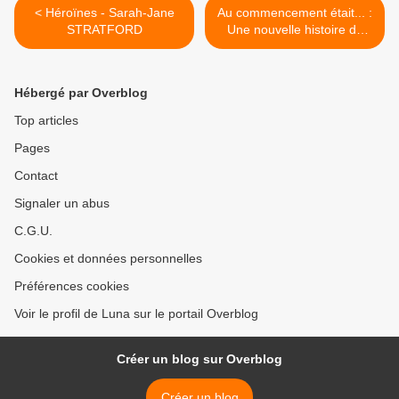
< Héroïnes - Sarah-Jane
Au commencement était... :
STRATFORD
Une nouvelle histoire de
l'humanité - David
GRAEBER & David
WENGROW >
Hébergé par Overblog
Top articles
Pages
Contact
Signaler un abus
C.G.U.
Cookies et données personnelles
Préférences cookies
Voir le profil de Luna sur le portail Overblog
Créer un blog sur Overblog
Créer un blog