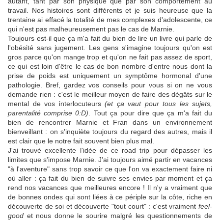
autant, tant par son physique que par son comportement au
travail. Nos histoires sont différents et je suis heureuse que la
trentaine ai effacé la totalité de mes complexes d'adolescente, ce
qui n'est pas malheureusement pas le cas de Marnie.
Toujours est-il que ça m'a fait du bien de lire un livre qui parle de
l'obésité sans jugement. Les gens s'imagine toujours qu'on est
gros parce qu'on mange trop et qu'on ne fait pas assez de sport,
ce qui est loin d'être le cas de bon nombre d'entre nous dont la
prise de poids est uniquement un symptôme hormonal d'une
pathologie. Bref, gardez vos conseils pour vous si on ne vous
demande rien : c'est le meilleur moyen de faire des dégâts sur le
mental de vos interlocuteurs
(et ça vaut pour tous les sujets,
parentalité comprise 0:D)
. Tout ça pour dire que ça m'a fait du
bien de rencontrer Marnie et Fran dans un environnement
bienveillant : on s'inquiète toujours du regard des autres, mais il
est clair que le notre fait souvent bien plus mal.
J'ai trouvé excellente l'idée de ce road trip pour dépasser les
limites que s'impose Marnie. J'ai toujours aimé partir en vacances
"à l'aventure" sans trop savoir ce que l'on va exactement faire ni
où aller : ça fait du bien de suivre ses envies par moment et ça
rend nos vacances que meilleures encore ! Il n'y a vraiment que
de bonnes ondes qui sont liées à ce périple sur la côte, riche en
découverte de soi et découverte "tout court" : c'est vraiment
feel-
good
et nous donne le sourire malgré les questionnements de