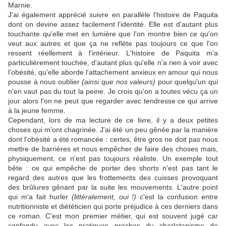
Marnie.
J'ai également apprécié suivre en parallèle l'histoire de Paquita
dont on devine assez facilement l'identité. Elle est d'autant plus
touchante qu'elle met en lumière que l'on montre bien ce qu'on
veut aux autres et que ça ne reflète pas toujours ce que l'on
ressent réellement à l'intérieur. L'histoire de Paquita m'a
particulièrement touchée, d'autant plus qu'elle n'a rien à voir avec
l'obésité, qu'elle aborde l'attachement anxieux en amour qui nous
pousse à nous oublier
(ainsi que nos valeurs)
pour quelqu'un qui
n'en vaut pas du tout la peine. Je crois qu'on a toutes vécu ça un
jour alors l'on ne peut que regarder avec tendresse ce qui arrive
à la jeune femme.
Cependant, lors de ma lecture de ce livre, il y a deux petites
choses qui m'ont chagrinée. J'ai été un peu gênée par la manière
dont l'obésité a été romancée : certes, être gros ne doit pas nous
mettre de barrières et nous empêcher de faire des choses mais,
physiquement, ce n'est pas toujours réaliste. Un exemple tout
bête : ce qui empêche de porter des shorts n'est pas tant le
regard des autres que les frottements des cuisses provoquant
des brûlures gênant par la suite les mouvements. L'autre point
qui m'a fait hurler
(littéralement, oui !)
c'est la confusion entre
nutritionniste et diététicien qui porte préjudice à ces derniers dans
ce roman. C'est mon premier métier, qui est souvent jugé car
confondu avec les pratiques proches du charlatanisme de