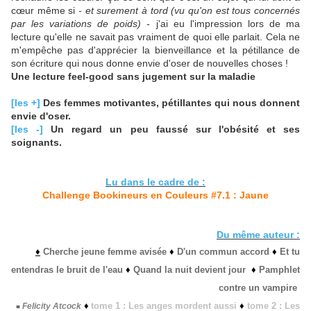
cœur même si
- et surement à tord (vu qu'on est tous concernés
par les variations de poids) -
j'ai eu l'impression lors de ma
lecture qu'elle ne savait pas vraiment de quoi elle parlait. Cela ne
m'empêche pas d'apprécier la bienveillance et la pétillance de
son écriture qui nous donne envie d'oser de nouvelles choses !
Une lecture feel-good sans jugement sur la maladie
[les +]
Des femmes motivantes, pétillantes qui nous donnent
envie d'oser.
[les -]
Un regard un peu faussé sur l'obésité et ses
soignants.
Lu dans le cadre de :
Challenge Bookineurs en Couleurs #7.1 : Jaune
Du même auteur :
♦
Cherche jeune femme avisée
♦
D'un commun accord
♦
Et tu
entendras le bruit de l'eau
♦
Quand la nuit devient jour
♦
Pamphlet
contre un vampire
♦
tome 1 : Les anges mordent aussi
♦
tome 2 : Les
Felicity Atcock
■