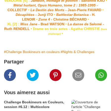
VERDORIE [6] :
Jambon, fromage et potiron
- Sandrine KAO
•
Métal hurlant, Opus Humano, tome 2 : 1985-1995
-
COLLECTIF
•
Le Destin des Morts
- Jean-Pierre FAVARD
•
Décapitées
- Junji ITO
•
Battlestar Botanica
- H.
LENOIR
•
Zone 4
- Christine BÉCHARD
•
XL [2] :
Miss Jane
- Brad WATSON
•
La danse de Salomé
-
Ruth RENDELL
• Drame en trois actes - Agatha CHRISTIE
(hors
•
challenge)
#Challenge Bookineurs en couleurs
#Nights & Challenges
Partager
Vous aimerez aussi
Challenge Bookineurs en Couleurs,
session #6.12 : Multicolore