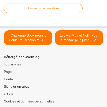
Ajouter un commentaire
< Challenge Bookineurs en
Evelyn, May et Nell : Pour
Couleurs, session #6.12 :
un monde plus juste - Sally
Multicolore
NICHOLLS >
Hébergé par Overblog
Top articles
Pages
Contact
Signaler un abus
C.G.U.
Cookies et données personnelles