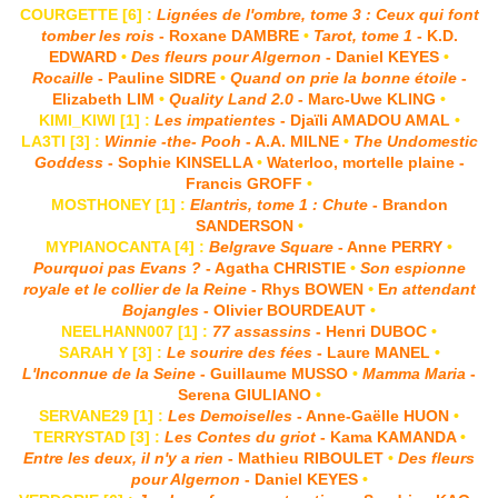
COURGETTE [6] :
Lignées de l'ombre, tome 3 : Ceux qui font
tomber les rois
- Roxane DAMBRE
•
Tarot, tome 1
- K.D.
EDWARD
•
Des fleurs pour Algernon
- Daniel KEYES
•
Rocaille
- Pauline SIDRE
•
Quand on prie la bonne étoile
-
Elizabeth LIM
•
Quality Land 2.0
- Marc-Uwe KLING
•
KIMI_KIWI [1] :
Les impatientes
- Djaïli AMADOU AMAL
•
LA3TI [3] :
Winnie -the- Pooh
- A.A. MILNE
•
The Undomestic
Goddess
- Sophie KINSELLA
•
Waterloo, mortelle plaine -
Francis GROFF
•
MOSTHONEY [1] :
Elantris, tome 1 : Chute
- Brandon
SANDERSON
•
MYPIANOCANTA [4] :
Belgrave Square
- Anne PERRY
•
Pourquoi pas Evans ?
- Agatha CHRISTIE
•
Son espionne
royale et le collier de la Reine
- Rhys BOWEN
•
E
n attendant
Bojangles
- Olivier BOURDEAUT
•
NEELHANN007 [1] :
77 assassins
- Henri DUBOC
•
SARAH Y [3] :
Le sourire des fées
- Laure MANEL
•
L'Inconnue de la Seine
- Guillaume MUSSO
•
Mamma Maria
-
Serena GIULIANO
•
SERVANE29 [1] :
Les Demoiselles
- Anne-Gaëlle HUON
•
TERRYSTAD [3] :
Les Contes du griot
- Kama KAMANDA
•
Entre les deux, il n'y a rien
- Mathieu RIBOULET
•
Des fleurs
pour Algernon
- Daniel KEYES
•