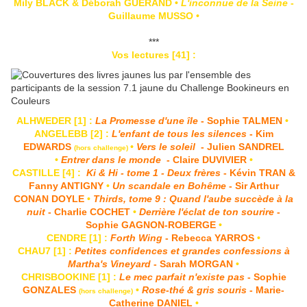
Mily BLACK & Déborah GUÉRAND •
L'inconnue de la Seine
-
Guillaume MUSSO •
***
Vos lectures [41] :
ALHWEDER [1] :
La Promesse d'une île
- Sophie TALMEN
•
ANGELEBB [2] :
L'enfant de tous les silences
- Kim
EDWARDS
•
Vers le soleil
- Julien SANDREL
(hors challenge)
•
Entrer dans le monde
- Claire DUVIVIER
•
CASTILLE [4] :
Ki & Hi - tome 1 - Deux frères
- Kévin TRAN &
Fanny ANTIGNY
•
Un scandale en Bohême
- Sir Arthur
CONAN DOYLE
•
Thirds, tome 9 : Quand l'aube succède à la
nuit
- Charlie COCHET
•
Derrière l'éclat de ton sourire
-
Sophie GAGNON-ROBERGE
•
CENDRE [1] :
Forth Wing
- Rebecca YARROS
•
CHAU7 [1] :
Petites confidences et grandes confessions à
Martha's Vineyard
- Sarah MORGAN
•
CHRISBOOKINE [1] :
Le mec parfait n'existe pas
- Sophie
GONZALES
•
Rose-thé & gris souris
- Marie-
(hors challenge)
Catherine DANIEL
•