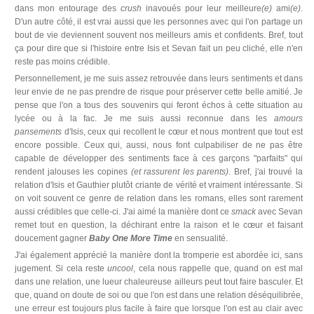
dans mon entourage des
crush
inavoués pour leur meilleure
(e)
ami
(e)
.
D'un autre côté, il est vrai aussi que les personnes avec qui l'on partage un
bout de vie deviennent souvent nos meilleurs amis et confidents. Bref, tout
ça pour dire que si l'histoire entre Isis et Sevan fait un peu cliché, elle n'en
reste pas moins crédible.
Personnellement, je me suis assez retrouvée dans leurs sentiments et dans
leur envie de ne pas prendre de risque pour préserver cette belle amitié. Je
pense que l'on a tous des souvenirs qui feront échos à cette situation au
lycée ou à la fac. Je me suis aussi reconnue dans les
amours
pansements
d'Isis, ceux qui recollent le cœur et nous montrent que tout est
encore possible. Ceux qui, aussi, nous font culpabiliser de ne pas être
capable de développer des sentiments face à ces garçons "parfaits" qui
rendent jalouses les copines
(et rassurent les parents)
. Bref, j'ai trouvé la
relation d'Isis et Gauthier plutôt criante de vérité et vraiment intéressante. Si
on voit souvent ce genre de relation dans les romans, elles sont rarement
aussi crédibles que celle-ci. J'ai aimé la manière dont ce
smack
avec Sevan
remet tout en question, la déchirant entre la raison et le cœur et faisant
doucement gagner
Baby One More Time
en sensualité.
J'ai également apprécié la manière dont la tromperie est abordée ici, sans
jugement. Si cela reste
uncool
, cela nous rappelle que, quand on est mal
dans une relation, une lueur chaleureuse ailleurs peut tout faire basculer. Et
que, quand on doute de soi ou que l'on est dans une relation déséquilibrée,
une erreur est toujours plus facile à faire que lorsque l'on est au clair avec