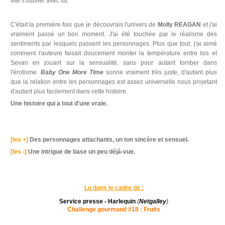
vite s'oublier avec lui.
C'était la première fois que je découvrais l'univers de
Molly REAGAN
et j'ai
vraiment passé un bon moment. J'ai été touchée par le réalisme des
sentiments par lesquels passent les personnages. Plus que tout, j'ai aimé
comment l'auteure faisait doucement monter la température entre Isis et
Sevan en jouant sur la sensualité, sans pour autant tomber dans
l'érotisme.
Baby One More Time
sonne vraiment très juste, d'autant plus
que la relation entre les personnages est assez universelle nous projetant
d'autant plus facilement dans cette histoire.
Une histoire qui a tout d'une vraie.
[les +]
Des personnages attachants, un ton sincère et sensuel.
[les -]
Une intrigue de base un peu déjà-vue.
Lu dans le cadre de :
Service presse - Harlequin
(
Netgalley
)
Challenge gourmand #18 : F
ruits