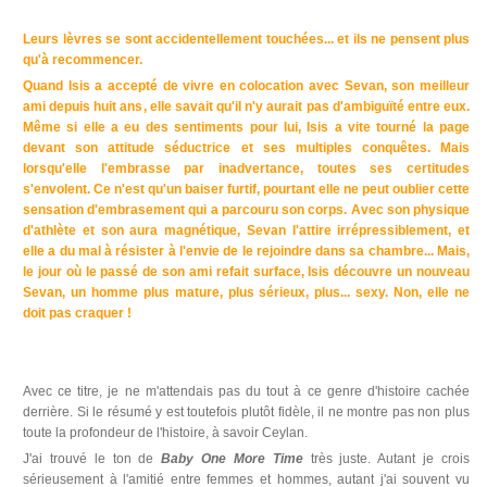
Leurs lèvres se sont accidentellement touchées... et ils ne pensent plus
qu'à recommencer.
Quand Isis a accepté de vivre en colocation avec Sevan, son meilleur
ami depuis huit ans, elle savait qu'il n'y aurait pas d'ambiguïté entre eux.
Même si elle a eu des sentiments pour lui, Isis a vite tourné la page
devant son attitude séductrice et ses multiples conquêtes. Mais
lorsqu'elle l'embrasse par inadvertance, toutes ses certitudes
s'envolent. Ce n'est qu'un baiser furtif, pourtant elle ne peut oublier cette
sensation d'embrasement qui a parcouru son corps. Avec son physique
d'athlète et son aura magnétique, Sevan l'attire irrépressiblement, et
elle a du mal à résister à l'envie de le rejoindre dans sa chambre... Mais,
le jour où le passé de son ami refait surface, Isis découvre un nouveau
Sevan, un homme plus mature, plus sérieux, plus... sexy. Non, elle ne
doit pas craquer !
Avec ce titre, je ne m'attendais pas du tout à ce genre d'histoire cachée
derrière. Si le résumé y est toutefois plutôt fidèle, il ne montre pas non plus
toute la profondeur de l'histoire, à savoir Ceylan.
J'ai trouvé le ton de
Baby One More Time
très juste. Autant je crois
sérieusement à l'amitié entre femmes et hommes, autant j'ai souvent vu