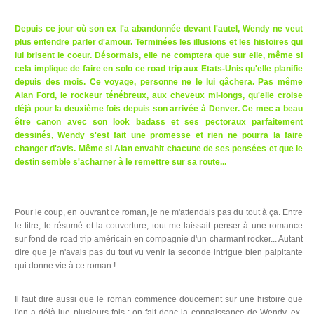
Depuis ce jour où son ex l'a abandonnée devant l'autel, Wendy ne veut
plus entendre parler d'amour. Terminées les illusions et les histoires qui
lui brisent le coeur. Désormais, elle ne comptera que sur elle, même si
cela implique de faire en solo ce road trip aux Etats-Unis qu'elle planifie
depuis des mois. Ce voyage, personne ne le lui gâchera. Pas même
Alan Ford, le rockeur ténébreux, aux cheveux mi-longs, qu'elle croise
déjà pour la deuxième fois depuis son arrivée à Denver. Ce mec a beau
être canon avec son look badass et ses pectoraux parfaitement
dessinés, Wendy s'est fait une promesse et rien ne pourra la faire
changer d'avis. Même si Alan envahit chacune de ses pensées et que le
destin semble s'acharner à le remettre sur sa route...
Pour le coup, en ouvrant ce roman, je ne m'attendais pas du tout à ça. Entre
le titre, le résumé et la couverture, tout me laissait penser à une romance
sur fond de road trip américain en compagnie d'un charmant rocker... Autant
dire que je n'avais pas du tout vu venir la seconde intrigue bien palpitante
qui donne vie à ce roman !
Il faut dire aussi que le roman commence doucement sur une histoire que
l'on a déjà lue plusieurs fois : on fait donc la connaissance de Wendy, ex-