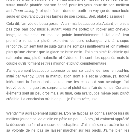
future mariée plantée par son fiancé pour les yeux doux de son meilleur
ami
(beau timing !)
, et qui décide donc de partir en voyage de noce toute
seule en pleurant toutes les larmes de son corps... Bref, plutôt classique !
Cela dit, l'arrivée du beau gosse - Alan - m'a beaucoup plu. Autant je ne suis
pas trop bad boy musclé, autant vous me sortez un rocker aux cheveux
longs, la midinette en moi se pointe immédiatement ! J'ai aimé leur
première rencontre plutôt explosive et leurs échanges vifs à chaque
rencontre. On sent tout de suite qu'ils ne sont pas indifférents et l'on n'attend
plus qu'une chose : que la glace se brise enfin. J'ai bien aimé l'alchimie qui
nait entre eux, plutôt naturelle et évidente. Ils sont des opposés mais le
couple qu'ils forment est très mignon et plutôt complémentaire.
J'ai également beaucoup apprécié ce qui se cache derrière le road-trip
initié par Wendy. Outre la manipulation dont elle est la victime, j'ai trouvé
intéressant la façon dont elle retourne les choses à son avantage. J'ai
trouvé cette intrigue très surprenante et plutôt dans l'air du temps. Certains
éléments sont un peu gros mais, au final, cela m'a tout de même paru plutôt
crédible. La conclusion m'a bien plu : je l'ai trouvée juste.
Wendy m'a agréablement surprise. L'on ne fait pas sa connaissance lors du
meilleur jour de sa vie et elle en pâtie un peu… Alors, j'ai vraiment apprécié
la découvrir au fur et à mesure des chapitres. J'ai aimé son caractère fort et
sa volonté de ne pas se laisser marcher sur les pieds. J'aime bien les