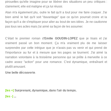
pirouettes qu'elle imagine pour se libérer des situations un peu critiques :
clairement, elle est maligne et ça lui réussi.
Alan m'a également plu, outre le fait qu'il a tout pour me faire craquer. J'ai
bien aimé le fait qu'il soit "davantage" que ce qu'on pourrait croire et la
façon qu'il a de s'impliquer pour aller au bout de ses idées. Je ne cautionne
pas tous ses actes mais j'ai aimé sa façon de les assumer.
C'était le premier roman d'
Emilie GOUDIN-LOPEZ
que je lisais et j'ai
vraiment passé un bon moment. Ça m'a vraiment plu de me laisser
surprendre par cette intrigue que je n'avais pas vu venir et qui prend de
l'importance au fur et à mesure que les pages se tournent. J'ai aimé la
narration volontaire à la troisième personne qui se prête à merveille à ce
cadre assez "action" pour une romance. C'est dynamique, entraînant et
plutôt amusant.
Une belle découverte
.
[les +]
Surprenant, dynamique, dans l'air du temps.
[les -]
...