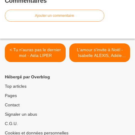
Commentaires
Ajouter un commentaire
< Tu n'auras pas le dernier
L'amour s'invite à Noël -
mot - Aëla LIPER
Isabelle ALEXIS, Adèle
BREAU, Marie VAREILLE,
Tonie BEHAR, Sophie
HENRIONNET & Marianne
Hébergé par Overblog
LEVY >
Top articles
Pages
Contact
Signaler un abus
C.G.U.
Cookies et données personnelles