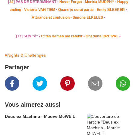
[
32
] PAS DE DETERMINANT •
Never Forget - Monica MURPHY
•
Happy
ending - Victoria VAN TIEM
•
Quand je serai partie - Emily BLEEKER
•
Attirance et confusion - Simone ELKELES
•
[37] SON "é" •
Et tes larmes me retenir - Charlotte ORCIVAL
•
#Nights & Challenges
Partager
Vous aimerez aussi
Deus ex Machina - Mauve McWEIL