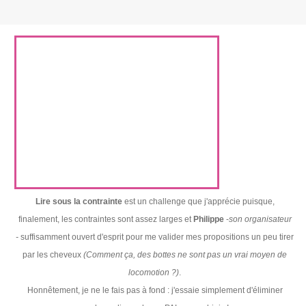
Lire sous la contrainte
est un challenge que j'apprécie puisque,
finalement, les contraintes sont assez larges et
Philippe
-
son organisateur
-
suffisamment ouvert d'esprit pour me valider mes propositions un peu tirer
par les cheveux
(Comment ça, des bottes ne sont pas un vrai moyen de
locomotion ?)
.
Honnêtement, je ne le fais pas à fond : j'essaie simplement d'éliminer