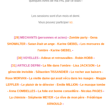
quelques livres de ma PAL par ce biais !
Les sessions sont d'un mois et demi.
Vous pouvez participer
ici
.
[
29
] MECHANTS (personnes et actes) •
Zombie party - Gena
SHOWALTER
•
Satan était un ange - Karine GIEBEL
•
Les morsures de
l'ombre - Karine GIEBEL
•
[
30
] VOYELLES •
Adieux et retrouvailles - Robin HOBB
•
[
31
] ARTICLE DEFINI •
La fille dans l'ombre - Lisa JACKSON
•
Le
génocide invisible - Sébastien TISSANDIER
•
Le rocher aux baisers -
Rose MORVAN
•
La vieille dame qui avait vécu dans les nuages - Maggie
LEFFLER
•
Le plaisir de te détester - Emilie MILLION
•
Le masque tombe
- Anna COMBELLES
•
La folie est bonne conseillère - Nicolas PAGES
•
La chimiste - Stéphenie MEYER
•
Le rêve de mon père - Frédérique
ARNOULD
•