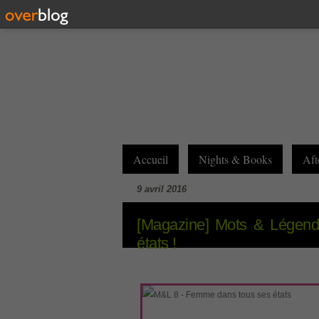
Accueil
Nights & Books
Aft
9 avril 2016
[Magazine] Mots & Légen
états !