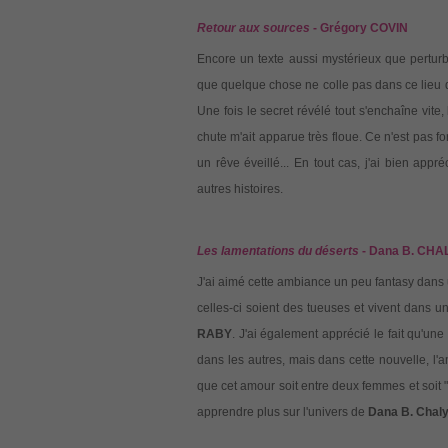
Retour aux sources
- Grégory COVIN
Encore un texte aussi mystérieux que perturba
que quelque chose ne colle pas dans ce lieu d
Une fois le secret révélé tout s'enchaîne vite
chute m'ait apparue très floue. Ce n'est pas 
un rêve éveillé... En tout cas, j'ai bien appré
autres histoires.
Les lamentations du déserts
- Dana B. CHA
J'ai aimé cette ambiance un peu fantasy dans u
celles-ci soient des tueuses et vivent dans 
RABY
. J'ai également apprécié le fait qu'une
dans les autres, mais dans cette nouvelle, l'
que cet amour soit entre deux femmes et soit "
apprendre plus sur l'univers de
Dana B. Chal