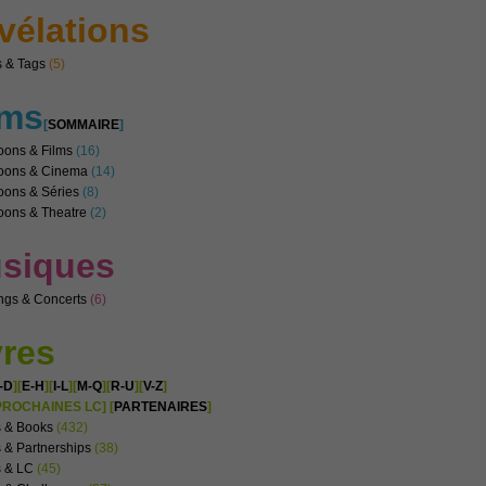
vélations
 & Tags
(5)
lms
[
SOMMAIRE
]
oons & Films
(16)
noons & Cinema
(14)
oons & Séries
(8)
oons & Theatre
(2)
siques
ngs & Concerts
(6)
vres
-D
][
E-H
][
I-L
][
M-Q
][
R-U
][
V-Z
]
PROCHAINES LC] [
PARTENAIRES
]
s & Books
(432)
 & Partnerships
(38)
s & LC
(45)