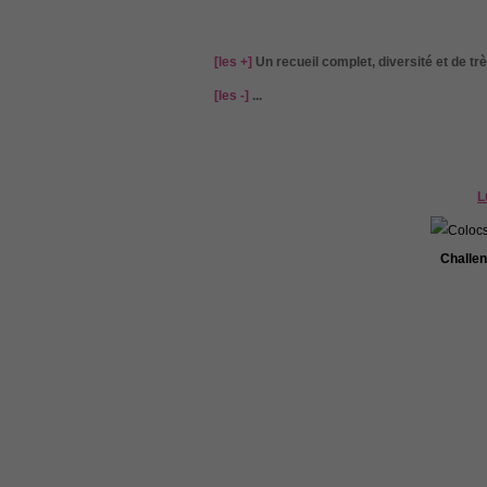
[les +]
Un recueil complet, diversité et de t
[les -]
...
L
Challen