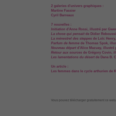
2 galeries d'univers graphiques :
Martine Fassier
Cyril Barreaux
7 nouvelles :
Initiation
d'Anne Rossi, illustré par Gwe
La chose qui pensait
de Didier Reboussi
La ménestrel des steppes
de Loïc Henry, 
Parfum de femme
de Thomas Spok, illus
Nouveau départ
d'Alice Mazuay, illustr
Retour aux sources
de Grégory Covin, il
Les lamentations du désert
de Dana B. Ch
Un article :
Les femmes dans le cycle arthurien de K
Vous pouvez télécharger gratuitement ce webz