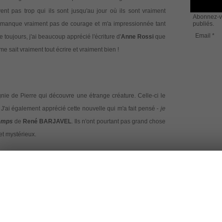
 pas trop qui ils sont jusqu'au jour où ils sont vraiment
Abonnez-vo
e manque vraiment pas de courage et m'a impressionnée tant
publiés.
Email
toujours, j'ai beaucoup apprécié l'écriture d'
Anne Rossi
que
 sait vraiment tout écrire et vraiment bien !
ie de Pierre qui découvre une étrange créature. Celle-ci le
'ai également apprécié cette nouvelle qui m'a fait pensé -
je
temps
de
René BARJAVEL
. Ils n'ont pourtant pas grand chose
et mystérieux.
titre : je m'attendais à un texte un peu fantasy et non pas
n musicienne, j'ai apprécié le pouvoir des mélodies qui est
ger la face de l'histoire. J'ai beaucoup été touchée par les
Loïc Henry
. D'ailleurs, son livre
Loar
est dans ma PAL depuis