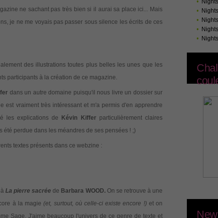
•
Night
zine ne sachant pas très bien si il aurai sa place ici... Mais
•
Night
•
Night
bons, je ne me voyais pas passer sous silence les écrits de ces
•
Night
•
Night
lement des illustrations toutes plus belles les unes que les
Chal
nts participants à la création de ce magazine.
coul
fer
dans un autre domaine puisqu'il nous livre un dossier sur
cle est vraiment très intéressant et m'a permis d'en apprendre
vé les explications de
Kévin Kiffer
particulièrement claires
pas été perdue dans les méandres de ses pensées ! ;)
érents textes présents dans ce webzine :
 à
La pierre sacrée
de
Barbara WOOD.
On se retrouve à une
ncore à la magie
(et, surtout, où celle-ci existe encore !)
et on
News
mme Sage. J'aime beaucoup l'univers de ce genre de texte et