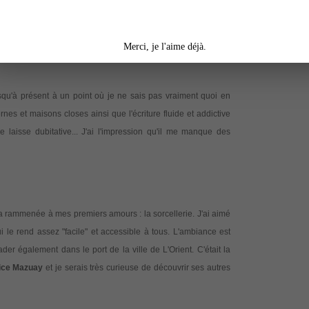
ent de me donner envie de l'en sortir dès mon retour en France
Merci, je l'aime déjà.
squ'à présent à un point où je ne sais pas vraiment quoi en
rnes et maisons closes ainsi que l'écriture fluide et addictive
 me laisse dubitative... J'ai l'impression qu'il me manque des
a rammenée à mes premiers amours : la sorcellerie. J'ai aimé
i le rend assez "facile" et accessible à tous. L'ambiance est
ader également dans le port de la ville de L'Orient. C'était la
ice Mazuay
et je serais très curieuse de découvrir ses autres