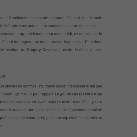
nt : l'ambiance est pesante et lourde. On sent tout de suite
e thérapie sans pour autant pourvoir mettre un nom dessus...
, beaucoup trop rapidement pour moi en fait, ce qui fait que la
forcément dérangeant, ça donne assez l'impression d'être dans
cié l'écriture de
Grégory Covin
et ai envie de découvrir ses
LYS
n univers de femmes. J'ai trouvé assez intéressant le fait que
un harem : ça m'a un peu rappelé
Le jeu de l'assassin
d'
Amy
 romance soit mise en avant dans ce texte : bien sûr, il y en a
amour à vraiment une place spéciale. J'ai également apprécié
pur", sans perversion. Bref, j'ai beaucoup aimé et aimerais en
ys
!