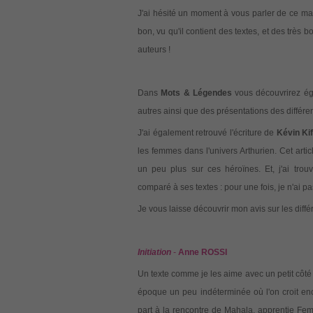
J'ai hésité un moment à vous parler de ce maga
bon, vu qu'il contient des textes, et des très 
auteurs !
Dans
Mots & Légendes
vous découvrirez éga
autres ainsi que des présentations des différe
J'ai également retrouvé l'écriture de
Kévin Kif
les femmes dans l'univers Arthurien. Cet arti
un peu plus sur ces héroïnes. Et, j'ai trou
comparé à ses textes : pour une fois, je n'ai 
Je vous laisse découvrir mon avis sur les diff
Initiation
-
Anne ROSSI
Un texte comme je les aime avec un petit côté
époque un peu indéterminée où l'on croit e
part à la rencontre de Mahala, apprentie Fe