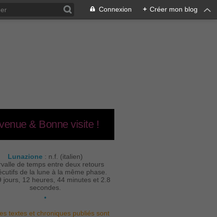
Connexion
+
Créer mon blog
venue & Bonne visite !
Lunazione
: n.f. (italien)
rvalle de temps entre deux retours
cutifs de la lune à la même phase.
9 jours, 12 heures, 44 minutes et 2.8
secondes.
•
es textes et chroniques publiés sont