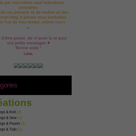
its par moi-même sauf indications
contraires.
 de me prévenir et de mettre un lien
 mon blog si jamais vous souhaitez
iser l'un de mes textes, même court.
•
 d'être passé, de m'avoir lu et pour
vos petits messages ♥
Bonne visite !
Luna.
gories
éations
ngs & Knit
(3)
ngs & Sew
(1)
ngs & Pearls
(1)
ngs & Tuto
(1)