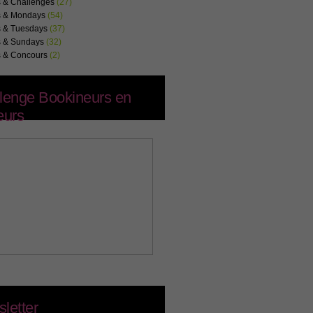
s & Challenges
(27)
s & Mondays
(54)
s & Tuesdays
(37)
s & Sundays
(32)
s & Concours
(2)
lenge Bookineurs en
eurs
letter