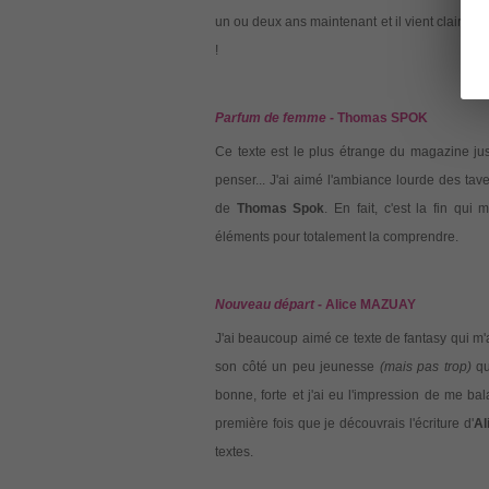
un ou deux ans maintenant et il vient clairem
!
Parfum de femme
- Thomas SPOK
Ce texte est le plus étrange du magazine ju
penser... J'ai aimé l'ambiance lourde des tave
de
Thomas Spok
. En fait, c'est la fin qui
éléments pour totalement la comprendre.
Nouveau départ
- Alice MAZUAY
J'ai beaucoup aimé ce texte de fantasy qui m'
son côté un peu jeunesse
(mais pas trop)
qu
bonne, forte et j'ai eu l'impression de me bal
première fois que je découvrais l'écriture d'
Al
textes.