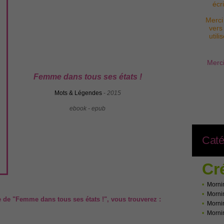
écr
Merci
vers
util
Merci
Femme dans tous ses états !
Mots & Légendes
-
2015
ebook - epub
Caté
Cr
•
Morni
•
Morni
de "Femme dans tous ses états !", vous trouverez :
•
Morni
•
Morni