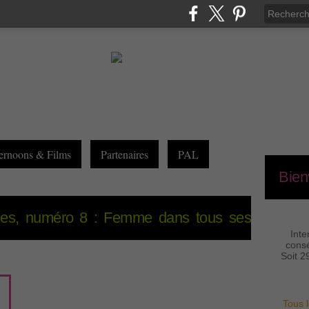
ernoons & Films
Partenaires
PAL
Bien
des, numéro 8 : Femme dans tous ses
Inte
consé
Soit 2
Tous l