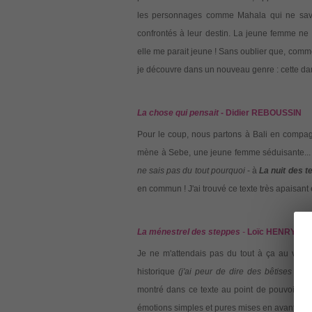
les personnages comme Mahala qui ne savent
confrontés à leur destin. La jeune femme n
elle me parait jeune ! Sans oublier que, comme 
je découvre dans un nouveau genre : cette dame
La chose qui pensait
- Didier REBOUSSIN
Pour le coup, nous partons à Bali en compagn
mène à Sebe, une jeune femme séduisante... J
ne sais pas du tout pourquoi
- à
La nuit des 
en commun ! J'ai trouvé ce texte très apaisant 
La ménestrel des steppes
-
Loïc HENRY
Je ne m'attendais pas du tout à ça au vu du 
historique
(j'ai peur de dire des bêtises !)
. E
montré dans ce texte au point de pouvoir chan
émotions simples et pures mises en avant par