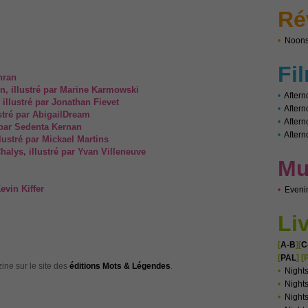
Ré
•
Noons
Fi
nran
n, illustré par Marine Karmowski
•
Aftern
illustré par Jonathan Fievet
•
After
tré par AbigailDream
•
Aftern
é par Sedenta Kernan
•
Aftern
lustré par Mickael Martins
alys, illustré par Yvan Villeneuve
Mu
evin Kiffer
•
Eveni
Li
[
A-B
][
C
[
PAL
]
[
ine sur le site des
éditions Mots & Légendes
.
•
Night
•
Nights
•
Night