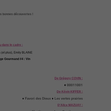
rès bonnes découvertes !
u dans le cadre :
ge Gourmand #4 : Vin
De Grégory COVIN :
♦
00011001
De Kévin KIFFER :
♦
Favori des Dieux
♦
Les vertes prairies
D'Alice MAZUAY :